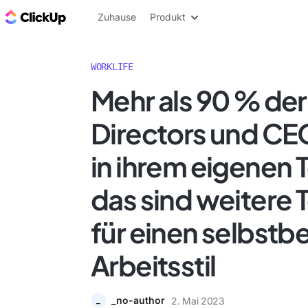
ClickUp Blog
Zuhause
Produkt
WORKLIFE
Mehr als 90 % der
Directors und CE
in ihrem eigenen
das sind weitere
für einen selbst
Arbeitsstil
_no-author
2. Mai 2023
_