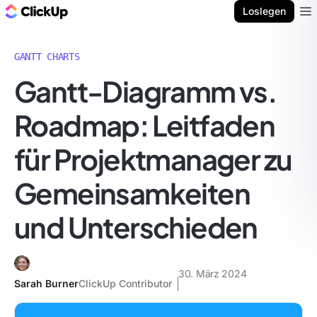
ClickUp Blog
Loslegen
Ope
GANTT CHARTS
Gantt-Diagramm vs.
Roadmap: Leitfaden
für Projektmanager zu
Gemeinsamkeiten
und Unterschieden
30. März 2024
Sarah Burner
ClickUp Contributor