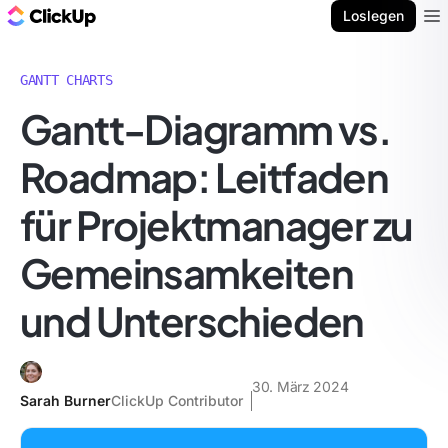
ClickUp Blog
Loslegen
Ope
GANTT CHARTS
Gantt-Diagramm vs.
Roadmap: Leitfaden
für Projektmanager zu
Gemeinsamkeiten
und Unterschieden
30. März 2024
Sarah Burner
ClickUp Contributor