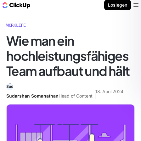
ClickUp Blog
Loslegen
Ope
WORKLIFE
Wie man ein
hochleistungsfähiges
Team aufbaut und hält
18. April 2024
Sudarshan Somanathan
Head of Content