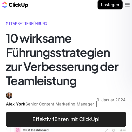
ClickUp Blog
Loslegen
Ope
MITARBEITERFÜHRUNG
10 wirksame
Führungsstrategien
zur Verbesserung der
Teamleistung
9. Januar 2024
Alex York
Senior Content Marketing Manager
Effektiv führen mit ClickUp!