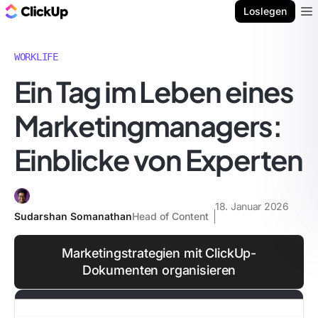
ClickUp Blog
Loslegen
Ope
WORKLIFE
Ein Tag im Leben eines
Marketingmanagers:
Einblicke von Experten
18. Januar 2026
Sudarshan Somanathan
Head of Content
Marketingstrategien mit ClickUp-
Dokumenten organisieren