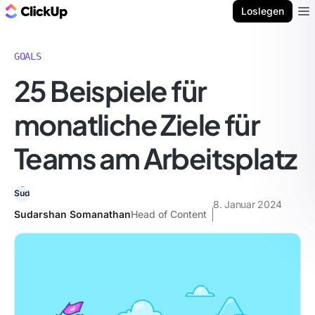
ClickUp Blog
Loslegen
Ope
GOALS
25 Beispiele für
monatliche Ziele für
Teams am Arbeitsplatz
8. Januar 2024
Sudarshan Somanathan
Head of Content