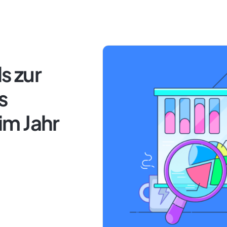
s zur
s
m Jahr