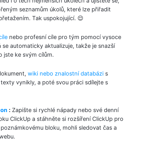
led i o těch nejmenších úkolech a ujistěte se,
řeným seznamům úkolů, které lze přiřadit
řetažením. Tak uspokojující. 😌
íle
nebo profesní cíle pro tým pomocí vysoce
 se automaticky aktualizuje, takže je snazší
o jste ke svým cílům.
 dokument,
wiki nebo znalostní databázi
s
xty vynikly, a poté svou práci sdílejte s
ion
:
Zapište si rychlé nápady nebo své denní
ku ClickUp a stáhněte si rozšíření ClickUp pro
 poznámkovému bloku, mohli sledovat čas a
 webu.