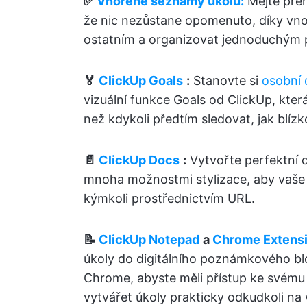
✅
Vnořené seznamy úkolů:
Mějte přeh
že nic nezůstane opomenuto, díky vno
ostatním a organizovat jednoduchým p
🏅
ClickUp Goals
:
Stanovte si
osobní c
vizuální funkce Goals od ClickUp, která
než kdykoli předtím sledovat, jak blízk
📄
ClickUp Docs
:
Vytvořte perfektní
mnoha možnostmi stylizace, aby vaše te
kýmkoli prostřednictvím URL.
📝
ClickUp Notepad
a
Chrome Extens
úkoly do digitálního poznámkového blo
Chrome, abyste měli přístup ke svému
vytvářet úkoly prakticky odkudkoli na