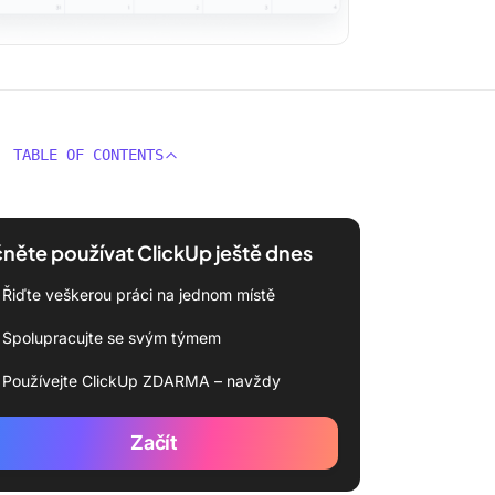
TABLE OF CONTENTS
něte používat ClickUp ještě dnes
Řiďte veškerou práci na jednom místě
Spolupracujte se svým týmem
Používejte ClickUp ZDARMA – navždy
Začít