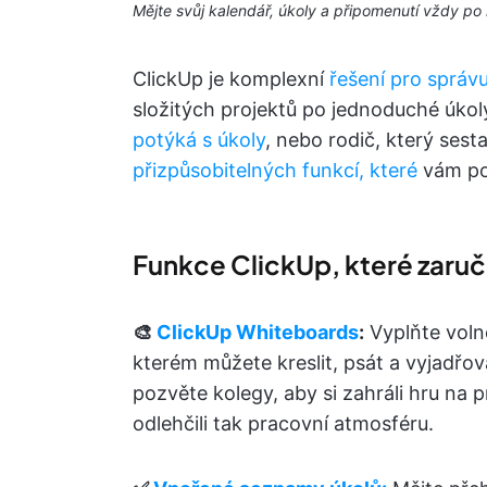
Mějte svůj kalendář, úkoly a připomenutí vždy po 
ClickUp je komplexní
řešení pro správ
složitých projektů po jednoduché úkol
potýká s úkoly
, nebo rodič, který ses
přizpůsobitelných funkcí, které
vám po
Funkce ClickUp, které zaruč
🎨
ClickUp Whiteboards
:
Vyplňte voln
kterém můžete kreslit, psát a vyjadřo
pozvěte kolegy, aby si zahráli hru na 
odlehčili tak pracovní atmosféru.