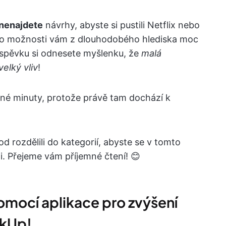
nenajdete
návrhy, abyste si pustili Netflix nebo
tyto možnosti vám z dlouhodobého hlediska moc
spěvku si odnesete myšlenku, že
malá
elký vliv
!
olné minuty, protože právě tam dochází k
d rozdělili do kategorií, abyste se v tomto
. Přejeme vám příjemné čtení! 😊
pomocí aplikace pro zvýšení
ckUp!