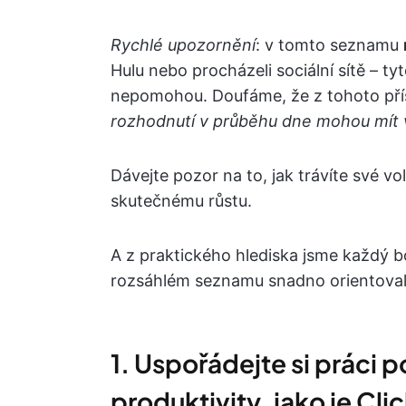
Rychlé upozornění
: v tomto seznamu
Hulu nebo procházeli sociální sítě – 
nepomohou. Doufáme, že z tohoto pří
rozhodnutí v průběhu dne mohou mít v
Dávejte pozor na to, jak trávíte své v
skutečnému růstu.
A z praktického hlediska jsme každý bo
rozsáhlém seznamu snadno orientovali
1. Uspořádejte si práci 
produktivity, jako je Cli