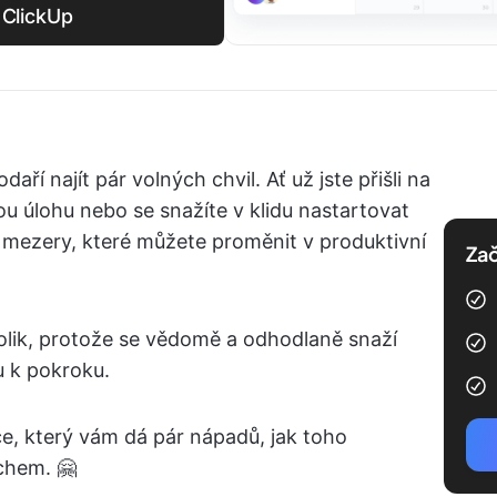
 ClickUp
aří najít pár volných chvil. Ať už jste přišli na
ou úlohu nebo se snažíte v klidu nastartovat
 mezery, které můžete proměnit v produktivní
Zač
tolik, protože se vědomě a odhodlaně snaží
u k pokroku.
ce, který vám dá pár nápadů, jak toho
chem. 🤗