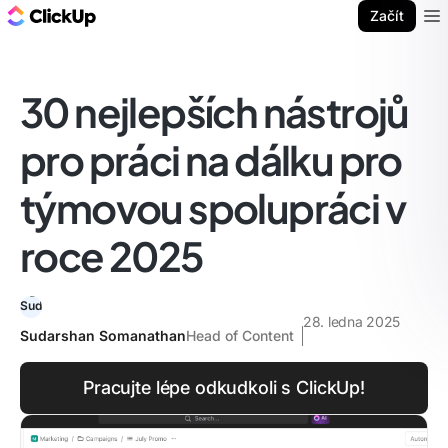
ClickUp blog
Začít
Ope
30 nejlepších nástrojů
pro práci na dálku pro
týmovou spolupráci v
roce 2025
28. ledna 2025
Sudarshan Somanathan
Head of Content
Pracujte lépe odkudkoli s ClickUp!