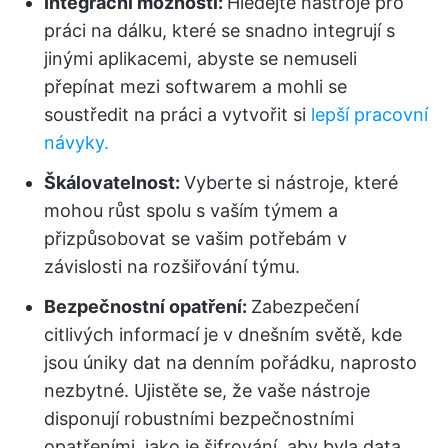
Integrační možnosti:
Hledejte nástroje pro
práci na dálku, které se snadno integrují s
jinými aplikacemi, abyste se nemuseli
přepínat mezi softwarem a mohli se
soustředit na práci a vytvořit si
lepší pracovní
návyky.
Škálovatelnost:
Vyberte si nástroje, které
mohou růst spolu s vaším týmem a
přizpůsobovat se vašim potřebám v
závislosti na rozšiřování týmu.
Bezpečnostní opatření:
Zabezpečení
citlivých informací je v dnešním světě, kde
jsou úniky dat na denním pořádku, naprosto
nezbytné. Ujistěte se, že vaše nástroje
disponují robustními bezpečnostními
opatřeními, jako je šifrování, aby byla data