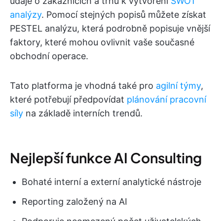
údaje o zákaznících a trhu k vytvoření
SWOT
analýzy
. Pomocí stejných popisů můžete získat
PESTEL analýzu, která podrobně popisuje vnější
faktory, které mohou ovlivnit vaše současné
obchodní operace.
Tato platforma je vhodná také pro
agilní týmy
,
které potřebují předpovídat
plánování pracovní
síly
na základě interních trendů.
Nejlepší funkce AI Consulting
Bohaté interní a externí analytické nástroje
Reporting založený na AI