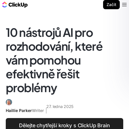
ClickUp blog
Začít
Ope
10 nástrojů AI pro
rozhodování, které
vám pomohou
efektivně řešit
problémy
27. ledna 2025
Haillie Parker
Writer
Dělejte chytřejší kroky s ClickUp Brain