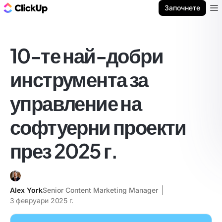
ClickUp блог
Започнете
Ope
10-те най-добри
инструмента за
управление на
софтуерни проекти
през 2025 г.
Alex York
Senior Content Marketing Manager
3 февруари 2025 г.