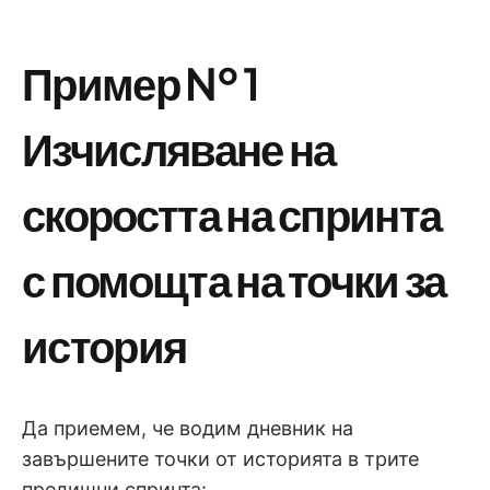
Пример № 1
Изчисляване на
скоростта на спринта
с помощта на точки за
история
Да приемем, че водим дневник на
завършените точки от историята в трите
предишни спринта: