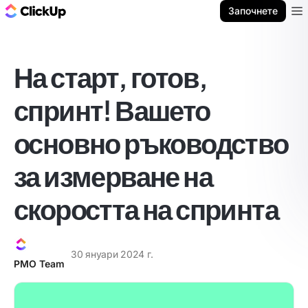
ClickUp блог
Започнете
Ope
На старт, готов,
спринт! Вашето
основно ръководство
за измерване на
скоростта на спринта
30 януари 2024 г.
PMO Team