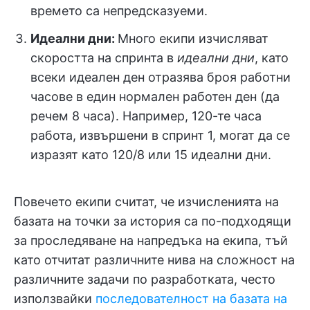
времето са непредсказуеми.
Идеални дни:
Много екипи изчисляват
скоростта на спринта в
идеални дни
, като
всеки идеален ден отразява броя работни
часове в един нормален работен ден (да
речем 8 часа). Например, 120-те часа
работа, извършени в спринт 1, могат да се
изразят като 120/8 или 15 идеални дни.
Повечето екипи считат, че изчисленията на
базата на точки за история са по-подходящи
за проследяване на напредъка на екипа, тъй
като отчитат различните нива на сложност на
различните задачи по разработката, често
използвайки
последователност на базата на