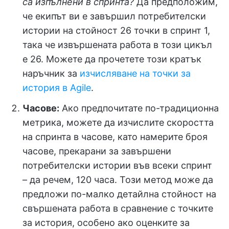
са изпълнени в спринта?
Да предположим,
че екипът ви е завършил потребителски
истории на стойност 26 точки в спринт 1,
така че извършената работа в този цикъл
е 26. Можете да прочетете този кратък
наръчник за
изчисляване на точки за
история в Agile
.
Часове:
Ако предпочитате по-традиционна
метрика, можете да изчислите скоростта
на спринта в часове, като намерите броя
часове, прекарани за завършени
потребителски истории във всеки спринт
– да речем, 120 часа. Този метод може да
предложи по-малко детайлна стойност на
свършената работа в сравнение с точките
за история, особено ако оценките за