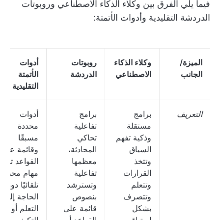
فيما يلي الفرق بين وكلاء الذكاء الاصطناعي وروبوتات
الدردشة التقليدية وأدوات الأتمتة:
الميزة/
وكلاء الذكاء
روبوتات
أدوات
الجانب
الاصطناعي
الدردشة
الأتمتة
التقليدية
التعريف
برامج
برامج
أدوات
مستقلة
تفاعلية
محددة
وذكية تفهم
تحاكي
مسبقًا
السياق
المحادثة،
وقائمة على
وتتخذ
معظمها
القواعد تنفذ
القرارات
تفاعلية
مهام محددة
وتتعلم
وتسترشد
تلقائيًا دون
وتتصرف
بنصوص
الحاجة إلى
بشكل
قائمة على
التعلم أو