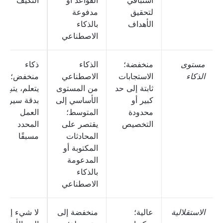
استباقي
القواعد أو
التكيف
لتحقيق
مدفوعة
الأهداف
بالذكاء
الاصطناعي
مستوى
منخفضة؛
الذكاء
ذكاء
الذكاء
الاستجابات
الاصطناعي
منخفض؛ لا
ثابتة إلى حد
من المستوى
يتعلم، يتبع
كبير أو
الأساسي إلى
بدقة سير
محدودة
المتوسط؛
العمل
التخصيص
يقتصر على
المحدد
المحادثات
مسبقًا
المكتوبة أو
المدعومة
بالذكاء
الاصطناعي
الاستقلالية
عالية؛
منخفضة إلى
لا شيء إلى