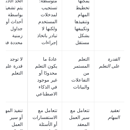
يمكنها
متوسطة؛
الحد الأدنى؛
تخطيط
تستجيب
يتم تشغيلها
المهام
لمدخلات
بواسطة
وتنفيذها
المستخدم
أحداث أو
وتكييفها
ولكنها لا
جداول
بشكل
تبادر باتخاذ
زمنية
مستقل
إجراءات
محددة فقط
القدرة
التعلم
عادةً ما
لا توجد
على التعلم
المستمر
يكون التعلم
قدرة على
من
محدودًا أو
التعلم
التفاعلات
غير موجود
والبيانات
في الذكاء
الاصطناعي
تعقيد
تتعامل مع
تتعامل مع
تنفيذ المهام
المهام
سير العمل
الاستفسارات
أو سير
المعقد
أو الأسئلة
العمل