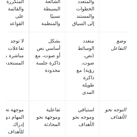
والمتعدد
الشائعة
المتكررة
الخطوات
البسيطة
والقائمة
والمستند
نسبيًا
على
إلى السياق
والمنظمة
القواعد
وضع
متعدد
بشكل
لا توجد
التفاعل
الوسائط
أساسي نص
تفاعلات
(نص،
أو صوت، مع
مباشرة مع
صوت،
ذاكرة جلسة
المستخدم
رؤية) مع
محدودة
ذاكرة
طويلة
المدى
التوجه نحو
استباقي
تفاعلية
موجهة نحو
الأهداف
وموجه نحو
وموجهة نحو
المهام دون
الأهداف
المحادثة
إدراك
للأهداف أو