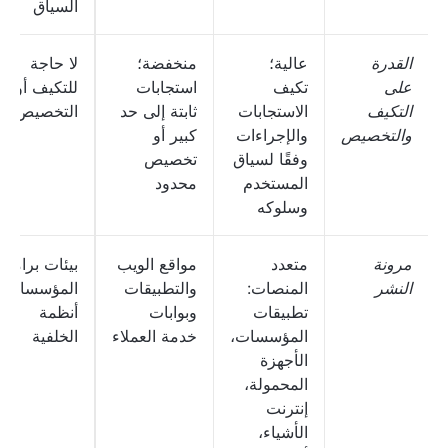
السياق
القدرة
عالية؛
منخفضة؛
لا حاجة
على
تكيف
استجابات
للتكيف أو
التكيف
الاستجابات
ثابتة إلى حد
التخصيص
والتخصيص
والإجراءات
كبير أو
وفقًا لسياق
تخصيص
المستخدم
محدود
وسلوكه
مرونة
متعدد
مواقع الويب
بيئات برامج
النشر
المنصات:
والتطبيقات
المؤسسات،
تطبيقات
وبوابات
أنظمة
المؤسسات،
خدمة العملاء
الخلفية
الأجهزة
المحمولة،
إنترنت
الأشياء،