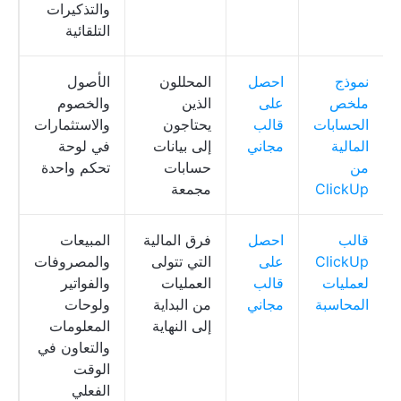
والتذكيرات
التلقائية
نموذج
احصل
المحللون
الأصول
ل
ملخص
على
الذين
والخصوم
م
الحسابات
قالب
يحتاجون
والاستثمارات
p
المالية
مجاني
إلى بيانات
في لوحة
من
حسابات
تحكم واحدة
ClickUp
مجمعة
قالب
احصل
فرق المالية
المبيعات
م
ClickUp
على
التي تتولى
والمصروفات
p
لعمليات
قالب
العمليات
والفواتير
المحاسبة
مجاني
من البداية
ولوحات
إلى النهاية
المعلومات
والتعاون في
الوقت
الفعلي