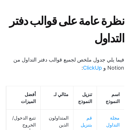
نظرة عامة على قوالب دفتر
التداول
فيما يلي جدول ملخص لجميع قوالب دفتر التداول من
Notion و
ClickUp
:
اسم
تنزيل
مثالي لـ
أفضل
ت
النموذج
النموذج
الميزات
م
مجلة
قم
المتداولون
تتبع الدخول/
ق
التداول
بتنزيل
الذين
الخروج
ب