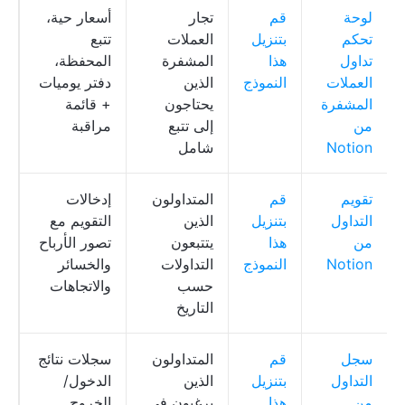
لوحة
قم
تجار
أسعار حية،
ل
تحكم
بتنزيل
العملات
تتبع
م
تداول
هذا
المشفرة
المحفظة،
n
العملات
النموذج
الذين
دفتر يوميات
المشفرة
يحتاجون
+ قائمة
من
إلى تتبع
مراقبة
Notion
شامل
تقويم
قم
المتداولون
إدخالات
ت
التداول
بتنزيل
الذين
التقويم مع
n
من
هذا
يتتبعون
تصور الأرباح
Notion
النموذج
التداولات
والخسائر
حسب
والاتجاهات
التاريخ
سجل
قم
المتداولون
سجلات نتائج
ج
التداول
بتنزيل
الذين
الدخول/
n
من
هذا
يرغبون في
الخروج