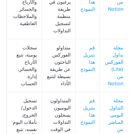
من
هذا
يرغبون في
والأرباح
n
Notion
النموذج
طريقة
والخسائر
منظمة
والملاحظات
لتسجيل
العاطفية
التداولات
مجلة
قم
متداولو
سجلات
ق
تداول
بتنزيل
الفوركس
يومية، تتبع
ب
الفوركس
هذا
الباحثون
الأرباح
n
(Lite)
النموذج
عن طريقة
والخسائر،
من
بسيطة لتتبع
إدارة
Notion
الأداء
الحساب
مجلة
قم
المتداولون
تسجيل
ق
التداول
بتنزيل
اليوميون
الدخول/
ب
اليومي
هذا
يسجلون
الخروج،
n
المباشر
النموذج
التداولات
تأملات اليوم
من
في الوقت
نفسه، تتبع