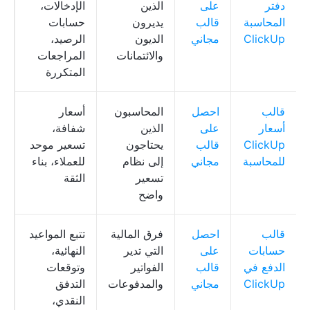
دفتر
على
الذين
الإدخالات،
p
المحاسبة
قالب
يديرون
حسابات
ClickUp
مجاني
الديون
الرصيد،
والائتمانات
المراجعات
المتكررة
قالب
احصل
المحاسبون
أسعار
ق
أسعار
على
الذين
شفافة،
p
ClickUp
قالب
يحتاجون
تسعير موحد
للمحاسبة
مجاني
إلى نظام
للعملاء، بناء
تسعير
الثقة
واضح
قالب
احصل
فرق المالية
تتبع المواعيد
ق
حسابات
على
التي تدير
النهائية،
p
الدفع في
قالب
الفواتير
وتوقعات
ClickUp
مجاني
والمدفوعات
التدفق
النقدي،