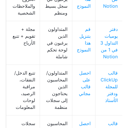
Notion
النموذج
سجل بسيط
والملاحظات
ومنظم
الشخصية
دفتر
قم
المتداولون
مجلة +
ل
يوميات
بتنزيل
الذين
تقويم + تتبع
م
التداول 3
هذا
يرغبون في
الأرباح
n
في 1 من
النموذج
لوحة تحكم
Notion
شاملة
قالب
احصل
المتداولون/
تتبع الدخل/
ق
ClickUp
على
المحاسبون
النفقات،
p
للمجلة
قالب
الذين
مراقبة
ودفتر
مجاني
يحتاجون
الرصيد،
الأستاذ
إلى سجلات
لوحات
منظمة
المعلومات
قالب
احصل
المحاسبون
سجلات
ق