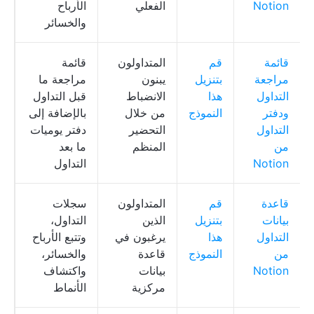
Notion
الفعلي
الأرباح
والخسائر
قائمة
قم
المتداولون
قائمة
ل
مراجعة
بتنزيل
يبنون
مراجعة ما
n
التداول
هذا
الانضباط
قبل التداول
ودفتر
النموذج
من خلال
بالإضافة إلى
التداول
التحضير
دفتر يوميات
من
المنظم
ما بعد
Notion
التداول
قاعدة
قم
المتداولون
سجلات
ق
بيانات
بتنزيل
الذين
التداول،
ب
التداول
هذا
يرغبون في
وتتبع الأرباح
n
من
النموذج
قاعدة
والخسائر،
Notion
بيانات
واكتشاف
مركزية
الأنماط