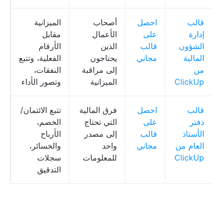
قالب
احصل
أصحاب
الميزانية
p
إدارة
على
الأعمال
مقابل
e
الشؤون
قالب
الذين
الأرقام
المالية
مجاني
يحتاجون
الفعلية، وتتبع
من
إلى مراقبة
النفقات،
ClickUp
الميزانية
وتصور الأداء
قالب
احصل
فرق المالية
تتبع الائتمان/
ق
دفتر
على
التي تحتاج
الخصم،
p
الأستاذ
قالب
إلى مصدر
الأرباح
العام من
مجاني
واحد
والخسائر،
ClickUp
للمعلومات
سجلات
التدقيق