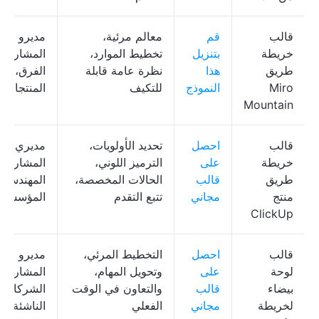
قالب
قم
معالم مرئية،
مديرو
خريطة
بتنزيل
تخطيط الموارد،
المشاريع، 
طريق
هذا
نظرة عامة قابلة
الفرق، مال
Miro
النموذج
للتكيف
المنتجات
Mountain
قالب
احصل
تحديد الأولويات،
مديري
خريطة
على
الترميز اللوني،
المشاريع،
طريق
قالب
الحالات المخصصة،
المهندسون
منتج
مجاني
تتبع التقدم
المؤسسون
ClickUp
قالب
احصل
التخطيط المرئي،
مديرو
لوحة
على
وتحويل المهام،
المشاريع،
بيضاء
قالب
والتعاون في الوقت
الشركات
لخريطة
مجاني
الفعلي
الناشئة، ا