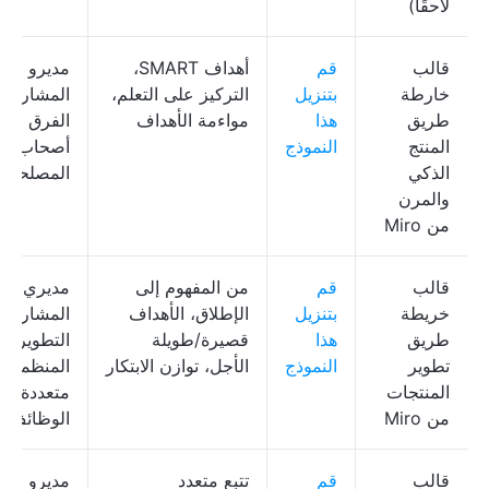
لاحقًا)
قالب
قم
أهداف SMART،
مديرو
خارطة
بتنزيل
التركيز على التعلم،
المشاريع،
طريق
هذا
مواءمة الأهداف
الفرق المر
المنتج
النموذج
أصحاب
الذكي
المصلحة
والمرن
من Miro
قالب
قم
من المفهوم إلى
مديري
خريطة
بتنزيل
الإطلاق، الأهداف
المشاريع،
طريق
هذا
قصيرة/طويلة
التطوير،
تطوير
النموذج
الأجل، توازن الابتكار
المنظمات
المنتجات
متعددة
من Miro
الوظائف
قالب
قم
تتبع متعدد
مديرو