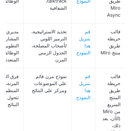
طريق
النموذج
talktrack،
الوظائف
Miro
الشفافية
Async
قالب
قم
تحديد الاستراتيجية،
مديري
خريطة
بتنزيل
الترميز اللوني
المشاريع،
طريق
هذا
لأصحاب المصلحة،
التطوير، ق
منتج Miro
النموذج
الجدول الزمني
الوظائف
المرن
المتعددة
قالب
قم
نموذج مرن قائم
فرق المنت
خريطة
بتنزيل
على الموضوعات
المرنة،
طريق
هذا
ومركز على النتائج
المنظمات 
المنتج
النموذج
تتحول إلى
السريع
النتائج
من Miro
(الآن، بعد
ذلك،