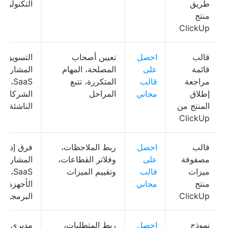
طريق
التكنولوجيا
منتج
ClickUp
قالب
احصل
تعيين أصحاب
التسويق، إ
قائمة
على
المصلحة، المهام
المشاريع،
مراجعة
قالب
المتكررة، تتبع
SaaS،
إطلاق
مجاني
المراحل
الشركات
المنتج من
الناشئة
ClickUp
قالب
احصل
ربط الملاحظات،
فرق إدارة
مصفوفة
على
وفلاتر القطاعات،
المشاريع،
ميزات
قالب
وتقييم الميزات
SaaS،
منتج
مجاني
الأجهزة/
ClickUp
البرمجيات
نموذج
احصل
ربط المتطلبات،
مديري