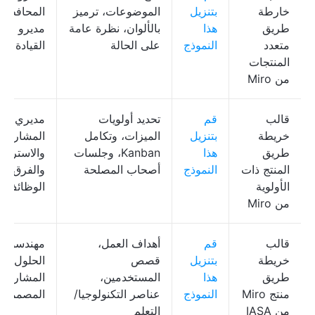
خارطة
بتنزيل
الموضوعات، ترميز
المحافظ،
طريق
هذا
بالألوان، نظرة عامة
مديرو البر
متعدد
النموذج
على الحالة
القيادة
المنتجات
من Miro
قالب
قم
تحديد أولويات
مديري
خريطة
بتنزيل
الميزات، وتكامل
المشاريع،
طريق
هذا
Kanban، وجلسات
والاستراتي
المنتج ذات
النموذج
أصحاب المصلحة
والفرق مت
الأولوية
الوظائف
من Miro
قالب
قم
أهداف العمل،
مهندسو
خريطة
بتنزيل
قصص
الحلول، مد
طريق
هذا
المستخدمين،
المشاريع،
منتج Miro
النموذج
عناصر التكنولوجيا/
المصممون
من IASA
التعلم