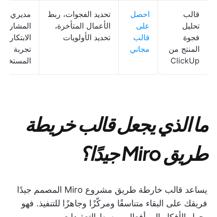
قالب
احصل
تحديد الفجوات، ربط
مديري
تحليل
على
الأعمال المتأخرة،
المشاريع،
فجوة
قالب
تحديد الأولويات
الابتكار، ف
المنتج من
مجاني
تجربة
ClickUp
المستخدم
ما الذي يجعل قالب خريطة
طريق Miro جيدًا؟
يساعد قالب خارطة طريق مشروع Miro المصمم جيدًا
فريقك على البقاء متناسقًا ومركّزًا وجاهزًا للتنفيذ. فهو
يحول الأفكار إلى أفعال ويبسط التعقيدات.