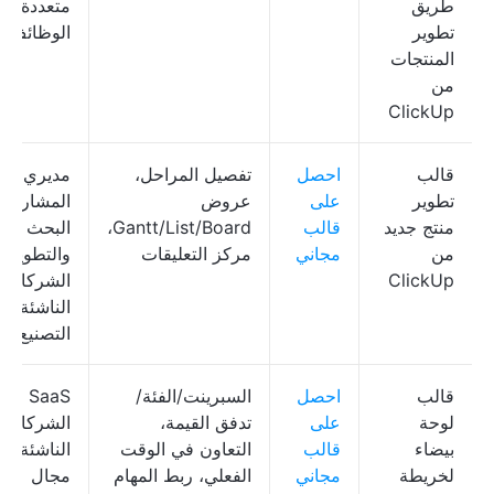
طريق
متعددة
تطوير
الوظائف
المنتجات
من
ClickUp
قالب
احصل
تفصيل المراحل،
مديري
تطوير
على
عروض
المشاريع،
منتج جديد
قالب
Gantt/List/Board،
البحث
من
مجاني
مركز التعليقات
والتطوير،
ClickUp
الشركات
الناشئة،
التصنيع
قالب
احصل
السبرينت/الفئة/
لوحة
على
تدفق القيمة،
الشركات
بيضاء
قالب
التعاون في الوقت
الناشئة ف
لخريطة
مجاني
الفعلي، ربط المهام
مجال