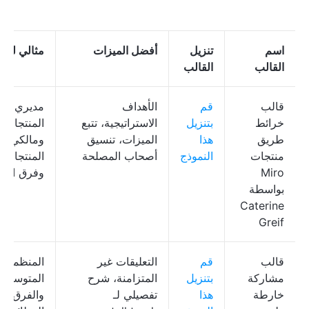
اسم
تنزيل
أفضل الميزات
مثالي لـ
القالب
القالب
قالب
قم
الأهداف
مديري
خرائط
بتنزيل
الاستراتيجية، تتبع
المنتجات
طريق
هذا
الميزات، تنسيق
ومالكي
منتجات
النموذج
أصحاب المصلحة
المنتجات
Miro
وفرق التط
بواسطة
Caterine
Greif
قالب
قم
التعليقات غير
المنظمات
مشاركة
بتنزيل
المتزامنة، شرح
المتوسعة
خارطة
هذا
تفصيلي لـ
والفرق مت