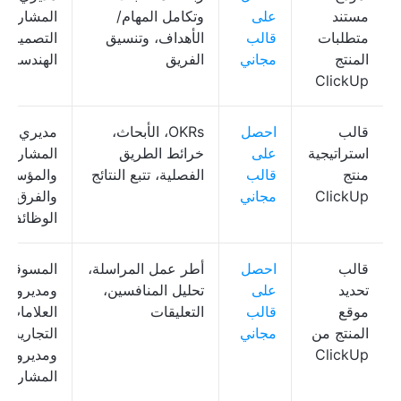
مستند
على
وتكامل المهام/
المشاريع،
متطلبات
قالب
الأهداف، وتنسيق
التصميم،
المنتج
مجاني
الفريق
الهندسة
ClickUp
قالب
احصل
OKRs، الأبحاث،
مديري
استراتيجية
على
خرائط الطريق
المشاريع
منتج
قالب
الفصلية، تتبع النتائج
والمؤسسي
ClickUp
مجاني
والفرق مت
الوظائف
قالب
احصل
أطر عمل المراسلة،
المسوقون
تحديد
على
تحليل المنافسين،
ومديرو
موقع
قالب
التعليقات
العلامات
المنتج من
مجاني
التجارية
ClickUp
ومديرو
المشاريع