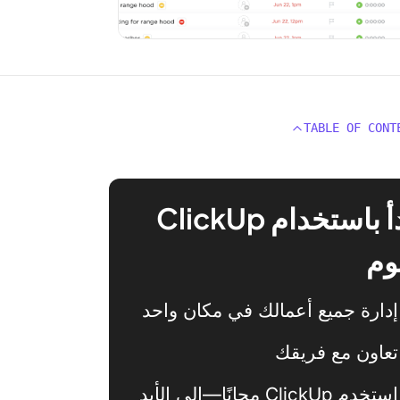
TABLE OF CONT
ابدأ باستخدام ClickUp
وم
إدارة جميع أعمالك في مكان واحد
تعاون مع فريقك
استخدم ClickUp مجانًا—إلى الأبد