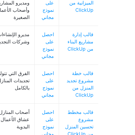
الميزانية من
على
ومديرو المشاري
ClickUp
نموذج
وأصحاب الأعما
مجاني
الصغيرة
قالب إدارة
احصل
مديرو الإنشاءا
مشاريع البناء
على
وشركات التجدي
من ClickUp
نموذج
مجاني
قالب خطة
احصل
الفرق التي تتول
مشروع تجديد
على
تجديدات المناز
المنزل من
نموذج
بالكامل
ClickUp
مجاني
قالب مخطط
احصل
أصحاب المنازل
مشروع
على
عشاق الأعمال
تحسين المنزل
نموذج
اليدوية
من ClickUp
مجاني