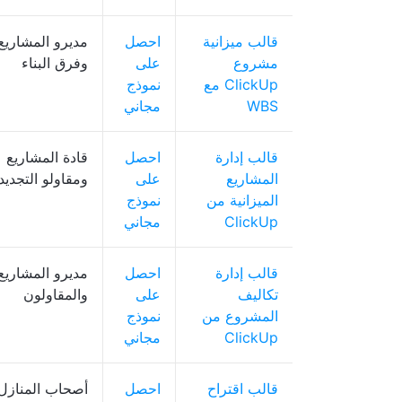
قالب ميزانية
احصل
مديرو المشاريع
مشروع
على
وفرق البناء
ClickUp مع
نموذج
WBS
مجاني
قالب إدارة
احصل
قادة المشاريع
المشاريع
على
ومقاولو التجديد
الميزانية من
نموذج
ClickUp
مجاني
قالب إدارة
احصل
مديرو المشاريع
تكاليف
على
والمقاولون
المشروع من
نموذج
ClickUp
مجاني
قالب اقتراح
احصل
أصحاب المنازل