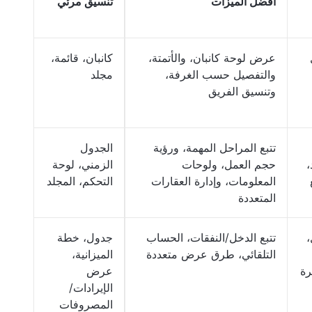
أفضل الميزات
تنسيق مرئي
عرض لوحة كانبان، والأتمتة،
كانبان، قائمة،
والتفصيل حسب الغرفة،
مجلد
وتنسيق الفريق
تتبع المراحل المهمة، ورؤية
الجدول
،
حجم العمل، ولوحات
الزمني، لوحة
المعلومات، وإدارة العقارات
التحكم، المجلد
المتعددة
،
تتبع الدخل/النفقات، الحساب
جدول، خطة
التلقائي، طرق عرض متعددة
الميزانية،
رة
عرض
الإيرادات/
المصروفات