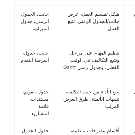
هيكل تقسيم العمل، عرض
جانت، الجدول
جانت/الجدول الزمني، تتبع
الزمني، جدول
العمل
الميزانية
تنظيم المهام على مراحل،
جانت، جدول،
وتتبع التكاليف في الوقت
أشرطة التقدم
الفعلي، وجدول زمني Gantt
تتبع الأداء من حيث التكلفة،
جدول، تقويم،
تنبيهات الأتمتة، طرق العرض
مستندات،
المرتب
قائمة
المشاريع
أقسام مقترحات منظمة،
حقول الجدول