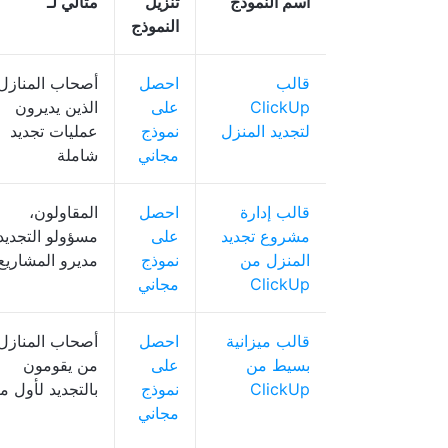
اسم النموذج
تنزيل
مثالي لـ
النموذج
قالب
احصل
أصحاب المنازل
ClickUp
على
الذين يديرون
لتجديد المنزل
نموذج
عمليات تجديد
مجاني
شاملة
قالب إدارة
احصل
المقاولون،
مشروع تجديد
على
مسؤولو التجديد
المنزل من
نموذج
مديرو المشاريع
ClickUp
مجاني
قالب ميزانية
احصل
أصحاب المنازل
بسيط من
على
من يقومون
ClickUp
نموذج
بالتجديد لأول م
مجاني