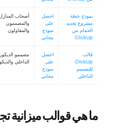
نموذج خطة
احصل
أصحاب المنازل
مشروع تجديد
على
والمصممون
الحمام من
نموذج
والمقاولون
ClickUp
مجاني
قالب
احصل
مصممو الديكور
ClickUp
على
الداخلي والديكو
للتصميم
نموذج
الداخلي
مجاني
ما هي قوالب ميزانية تج