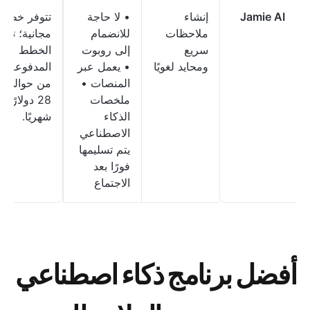
Jamie AI
إنشاء
• لا حاجة
تتوفر خطة
ملاحظات
للانضمام
مجانية؛ تبدأ
سريع
إلى روبوت
الخطط
ومحايد لغويًا
• يعمل عبر
المدفوعة
المنصات •
من حوالي
ملخصات
28 دولارًا
الذكاء
شهريًا.
الاصطناعي
يتم تسليمها
فورًا بعد
الاجتماع
أفضل برنامج ذكاء اصطناعي