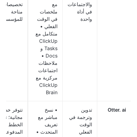
والاجتماعات
مع
تخصيصات
في أداة
ملخصات
متاحة
واحدة
في الوقت
للمؤسسات
الفعلي •
متكامل مع
ClickUp
Tasks و
Docs •
ملاحظات
اجتماعات
مركزية مع
ClickUp
Brain
Otter. ai
تدوين
• نسخ
تتوفر خطة
وترجمة في
مباشر مع
مجانية؛ تبدأ
الوقت
تعريف
الخطط
الفعلي
المتحدث •
المدفوعة