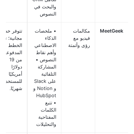
والبحث في
النصوص
MeetGeek
مكالمات
• ملخصات
تتوفر خطة
فيديو مع
الذكاء
مجانية؛ تبدأ
رؤى وأتمتة
الاصطناعي
الخطط
وأهم نقاط
المدفوعة
النصوص •
من 19
المشاركة
دولارًا
التلقائية
أمريكيًا
على Slack
للمستخدم
و Notion و
شهريًا.
HubSpot
• تتبع
الكلمات
المفتاحية
والتحليلات