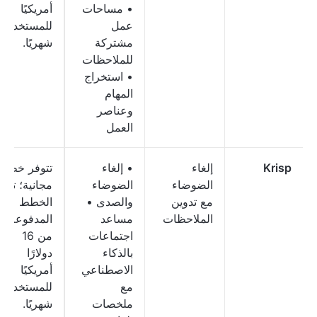
• مساحات
أمريكيًا
عمل
للمستخدم
مشتركة
شهريًا.
للملاحظات
• استخراج
المهام
وعناصر
العمل
Krisp
إلغاء
• إلغاء
تتوفر خطة
الضوضاء
الضوضاء
مجانية؛ تبدأ
مع تدوين
والصدى •
الخطط
الملاحظات
مساعد
المدفوعة
اجتماعات
من 16
بالذكاء
دولارًا
الاصطناعي
أمريكيًا
مع
للمستخدم
ملخصات
شهريًا.