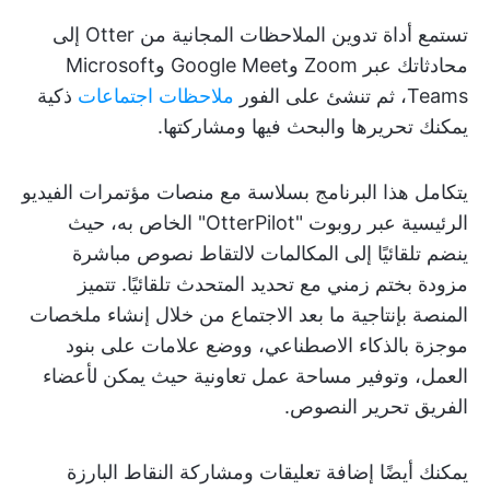
تستمع أداة تدوين الملاحظات المجانية من Otter إلى
محادثاتك عبر Zoom وGoogle Meet وMicrosoft
Teams، ثم تنشئ على الفور
ملاحظات اجتماعات
ذكية
يمكنك تحريرها والبحث فيها ومشاركتها.
يتكامل هذا البرنامج بسلاسة مع منصات مؤتمرات الفيديو
الرئيسية عبر روبوت "OtterPilot" الخاص به، حيث
ينضم تلقائيًا إلى المكالمات لالتقاط نصوص مباشرة
مزودة بختم زمني مع تحديد المتحدث تلقائيًا. تتميز
المنصة بإنتاجية ما بعد الاجتماع من خلال إنشاء ملخصات
موجزة بالذكاء الاصطناعي، ووضع علامات على بنود
العمل، وتوفير مساحة عمل تعاونية حيث يمكن لأعضاء
الفريق تحرير النصوص.
يمكنك أيضًا إضافة تعليقات ومشاركة النقاط البارزة