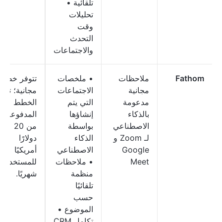
تلقائية •
تحليلات
وقت
التحدث
والاجتماعات
Fathom
ملاحظات
• ملخصات
تتوفر خطة
مجانية
الاجتماعات
مجانية؛ تبدأ
مدعومة
التي يتم
الخطط
بالذكاء
إنشاؤها
المدفوعة
الاصطناعي
بواسطة
من 20
لـ Zoom و
الذكاء
دولارًا
Google
الاصطناعي
أمريكيًا
Meet
• ملاحظات
للمستخدم
منظمة
شهريًا.
تلقائيًا
حسب
الموضوع •
تكامل CRM