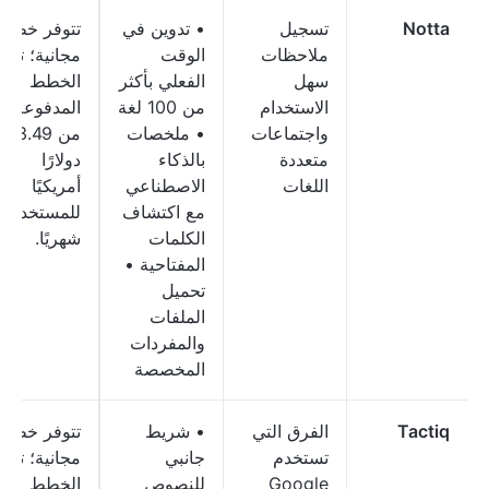
Notta
تسجيل
• تدوين في
تتوفر خطة
ملاحظات
الوقت
مجانية؛ تبدأ
سهل
الفعلي بأكثر
الخطط
الاستخدام
من 100 لغة
المدفوعة
واجتماعات
• ملخصات
من 13.49
متعددة
بالذكاء
دولارًا
اللغات
الاصطناعي
أمريكيًا
مع اكتشاف
للمستخدم
الكلمات
شهريًا.
المفتاحية •
تحميل
الملفات
والمفردات
المخصصة
Tactiq
الفرق التي
• شريط
تتوفر خطة
تستخدم
جانبي
مجانية؛ تبدأ
Google
للنصوص
الخطط