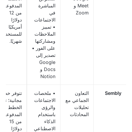
Meet و
المباشرة
المدفوعة
Zoom
في
من 12
الاجتماعات
دولارًا
• تمييز
أمريكيًا
الملاحظات
للمستخدم
ومشاركتها
شهريًا.
على الفور •
تصدير إلى
Google
Docs و
Notion
Sembly
التعاون
• ملخصات
تتوفر خطة
الجماعي مع
الاجتماعات
مجانية؛ تبدأ
تحليلات
والرؤى
الخطط
المحادثات
باستخدام
المدفوعة
الذكاء
من 15
الاصطناعي
دولارًا