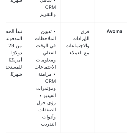
• تكامل
شهريًا.
CRM
والتقويم
Avoma
فرق
• تدوين
تبدأ الخطط
الإيرادات
الملاحظات
المدفوعة
والاجتماعات
في الوقت
من 29
مع العملاء
الفعلي
دولارًا
ومعلومات
أمريكيًا
الاجتماعات
للمستخدم
• مزامنة
شهريًا.
CRM
ومؤتمرات
الفيديو •
رؤى حول
الصفقات
وأدوات
التدريب