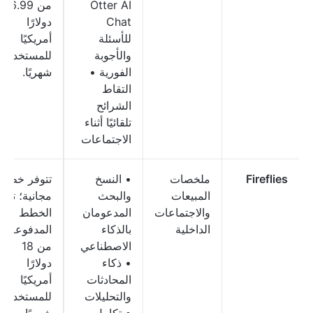
Otter AI
من 16.99
Chat
دولارًا
للأسئلة
أمريكيًا
والأجوبة
للمستخدم
الفورية •
شهريًا.
التقاط
الشرائح
تلقائيًا أثناء
الاجتماعات
Fireflies
ملخصات
• النسخ
تتوفر خطة
المبيعات
والبحث
مجانية؛ تبدأ
والاجتماعات
المدعومان
الخطط
الداخلية
بالذكاء
المدفوعة
الاصطناعي
من 18
• ذكاء
دولارًا
المحادثات
أمريكيًا
والتحليلات
للمستخدم