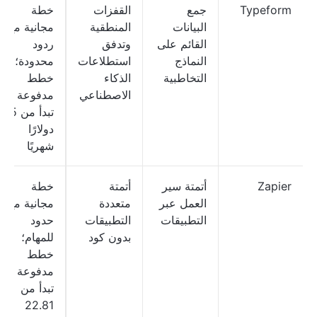
Typeform
جمع
القفزات
خطة
البيانات
المنطقية
مجانية مع
القائم على
وتدفق
ردود
النماذج
استطلاعات
محدودة؛
التخاطبية
الذكاء
خطط
الاصطناعي
مدفوعة
تبدأ من 25
دولارًا
شهريًا
Zapier
أتمتة سير
أتمتة
خطة
العمل عبر
متعددة
مجانية مع
التطبيقات
التطبيقات
حدود
بدون كود
للمهام؛
خطط
مدفوعة
تبدأ من
22.81