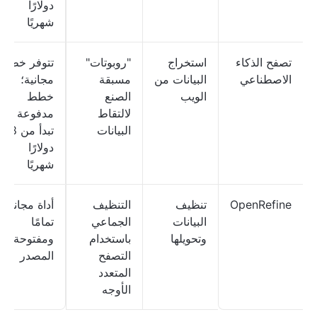
دولارًا
شهريًا
تصفح الذكاء
استخراج
"روبوتات"
تتوفر خطة
الاصطناعي
البيانات من
مسبقة
مجانية؛
الويب
الصنع
خطط
لالتقاط
مدفوعة
البيانات
تبدأ من 48
دولارًا
شهريًا
OpenRefine
تنظيف
التنظيف
أداة مجانية
البيانات
الجماعي
تمامًا
وتحويلها
باستخدام
ومفتوحة
التصفح
المصدر
المتعدد
الأوجه