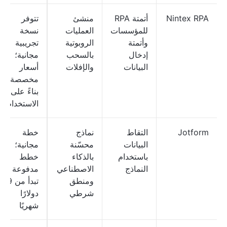
Nintex RPA
أتمتة RPA
منشئ
تتوفر
للمؤسسات
العمليات
نسخة
وأتمتة
الروبوتية
تجريبية
إدخال
بالسحب
مجانية؛
البيانات
والإفلات
أسعار
مخصصة
بناءً على
الاستخدام
Jotform
التقاط
نماذج
خطة
البيانات
محسّنة
مجانية؛
باستخدام
بالذكاء
خطط
النماذج
الاصطناعي
مدفوعة
ومنطق
تبدأ من 39
شرطي
دولارًا
شهريًا