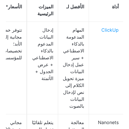
أداة
الأفضل لـ
الميزات
الأسعار
*
الرئيسية
ClickUp
المهام
إدخال
تتوفر خطة
المدعومة
البيانات
مجانية إلى
بالذكاء
المدعوم
الأبد؛
الاصطناعي
بالذكاء
تخصيصات
+ سير
الاصطناعي
للمؤسسات
عمل إدخال
+ عرض
البيانات
الجدول +
ميزة تحويل
الأتمتة
الكلام إلى
نص لإدخال
البيانات
بالصوت
Nanonets
معالجة
يتعلم تلقائيًا
مجاني