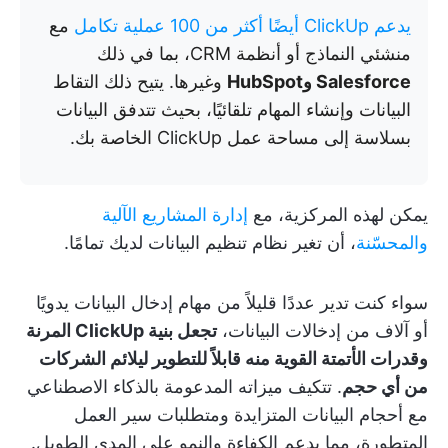
يدعم ClickUp أيضًا أكثر من 100 عملية تكامل
مع
منشئي النماذج أو أنظمة CRM، بما في ذلك
Salesforce وHubSpot
وغيرها. يتيح ذلك التقاط
البيانات وإنشاء المهام تلقائيًا، بحيث تتدفق البيانات
بسلاسة إلى مساحة عمل ClickUp الخاصة بك.
يمكن لهذه المركزية، مع
إدارة المشاريع الآلية
والمحسّنة
، أن تغير نظام تنظيم البيانات لديك تمامًا.
سواء كنت تدير عددًا قليلاً من مهام إدخال البيانات يدويًا
أو آلاف من إدخالات البيانات،
تجعل بنية ClickUp المرنة
وقدرات الأتمتة القوية منه قابلاً للتطوير ليلائم الشركات
من أي حجم
. تتكيف ميزاته المدعومة بالذكاء الاصطناعي
مع أحجام البيانات المتزايدة ومتطلبات سير العمل
المتطورة، مما يدعم الكفاءة والنمو على المدى الطويل.