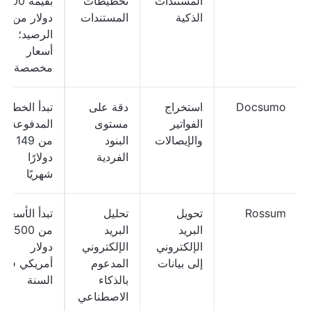
المستندات
تخطيطات
بقيمة 200
الذكية
المستندات
دولار من
الرصيد؛
أسعار
مخصصة
Docsumo
استخراج
دقة على
تبدأ الخطط
الفواتير
مستوى
المدفوعة
والإيصالات
البنود
من 149
الفردية
دولارًا
شهريًا
Rossum
تحويل
تحليل
تبدأ الأسعار
البريد
البريد
من 1500
الإلكتروني
الإلكتروني
دولار
إلى بيانات
المدعوم
أمريكي في
بالذكاء
السنة
الاصطناعي