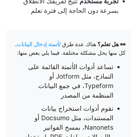
تجربة مستخدم
تتيح لفريقك الانطلاق
بسرعة دون الحاجة إلى فترة تعلم
👀 هل تعلم؟
هناك عدة طرق
لأتمتة إدخال البيانات
.
كل منها يحل مشكلة مختلفة. فيما يلي بعض منها:
تساعد أدوات الأتمتة القائمة على
النماذج، مثل Jotform أو
Typeform، في جمع البيانات
المنظمة من المصدر
تقوم أدوات استخراج بيانات
المستندات، مثل Docsumo أو
Nanonets، بمسح الفواتير
والإيصالات وملفات PDF باستخدام