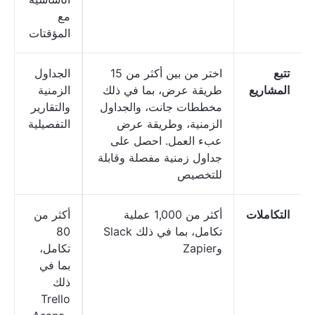
مع
المؤقتات
تتبع
اختر من بين أكثر من 15
الجداول
المشاريع
طريقة عرض، بما في ذلك
الزمنية
مخططات جانت، والجداول
والتقارير
الزمنية، وطريقة عرض
التفصيلية
عبء العمل. احصل على
جداول زمنية مفصلة وقابلة
للتخصيص
التكاملات
أكثر من 1,000 عملية
أكثر من
تكامل، بما في ذلك Slack
80
وZapier
تكامل،
بما في
ذلك
Trello