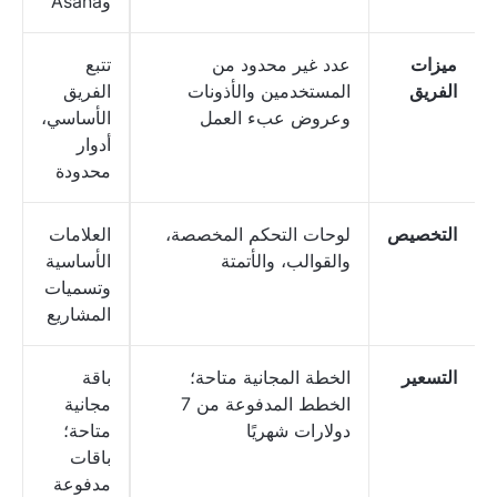
وAsana
ميزات
عدد غير محدود من
تتبع
الفريق
المستخدمين والأذونات
الفريق
وعروض عبء العمل
الأساسي،
أدوار
محدودة
التخصيص
لوحات التحكم المخصصة،
العلامات
والقوالب، والأتمتة
الأساسية
وتسميات
المشاريع
التسعير
الخطة المجانية متاحة؛
باقة
الخطط المدفوعة من 7
مجانية
دولارات شهريًا
متاحة؛
باقات
مدفوعة