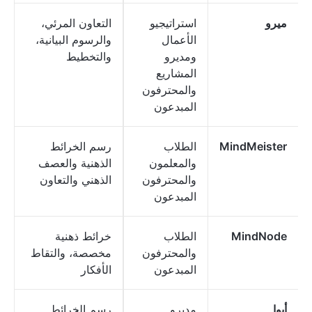
ميرو
استراتيجيو
التعاون المرئي،
الأعمال
والرسوم البيانية،
ومديرو
والتخطيط
المشاريع
والمحترفون
المبدعون
MindMeister
الطلاب
رسم الخرائط
والمعلمون
الذهنية والعصف
والمحترفون
الذهني والتعاون
المبدعون
MindNode
الطلاب
خرائط ذهنية
والمحترفون
مخصصة، والتقاط
المبدعون
الأفكار
أيوا
مديرو
رسم الخرائط