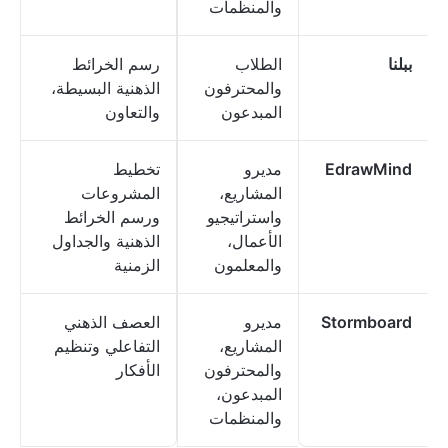
والمنظمات
ببلنا
الطلاب
رسم الخرائط
والمحترفون
الذهنية البسيطة،
المبدعون
والتعاون
EdrawMind
مديرو
تخطيط
المشاريع،
المشروعات
واستراتيجيو
ورسم الخرائط
الأعمال،
الذهنية والجداول
والمعلمون
الزمنية
Stormboard
مديرو
العصف الذهني
المشاريع،
التفاعلي وتنظيم
والمحترفون
الأفكار
المبدعون،
والمنظمات