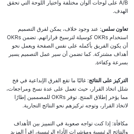
A/B على لوحات ألوان مختلفة واختيار اللوحة التي تحقق
الهدف.
تعاون سلس
: عند وجود خلاف، يمكن لفرق التصميم
استخدام OKRs كوسيلة لترسيخ قراراتهم. تضمن OKRs
أن يكون الفريق بأكمله على نفس الصفحة ويعمل نحو
أهداف مشتركة. كما تضمن أن سير عمل التصميم يسير
بسرعة وكفاءة.
التركيز على النتائج
: غالبًا ما تقع الفرق الإبداعية في فخ
شلل اتخاذ القرار، حيث تعمل على عدة نسخ ومراجعات،
مما يؤخر إطلاق المنتج. توفر OKRs للمصممين إطارًا
لاتخاذ القرار، وتوجه تركيزهم نحو النتائج التجارية.
مكافأة: إذا كنت تواجه صعوبة في التمييز بين الأهداف
والنتائج الرئيسية ومؤشرات الأداء الرئيسية، اقرأ المزيد