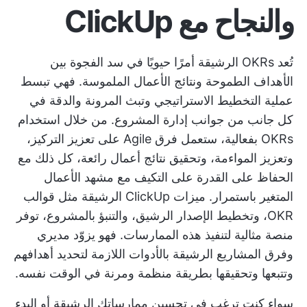
والنجاح مع ClickUp
تُعد OKRs الرشيقة أمرًا حيويًا في سد الفجوة بين
الأهداف الطموحة ونتائج الأعمال الملموسة. فهي تبسط
عملية التخطيط الاستراتيجي وتبث المرونة والدقة في
كل جانب من جوانب إدارة المشروع. من خلال استخدام
OKRs بفعالية، ستعمل فرق Agile على تعزيز التركيز،
وتعزيز المواءمة، وتحقيق نتائج أعمال رائعة، كل ذلك مع
الحفاظ على القدرة على التكيف مع مشهد الأعمال
المتغير باستمرار.
ميزات ClickUp الرشيقة
مثل قوالب
OKR، وتخطيط الإصدار الرشيق، والتنبؤ بالمشروع، توفر
منصة مثالية لتنفيذ هذه الممارسات. فهو يزوّد مديري
وفرق المشاريع الرشيقة بالأدوات اللازمة لتحديد أهدافهم
وتتبعها وتحقيقها بطريقة منظمة ومرنة في الوقت نفسه.
سواء كنت ترغب في تحسين ممارساتك الرشيقة أو البدء