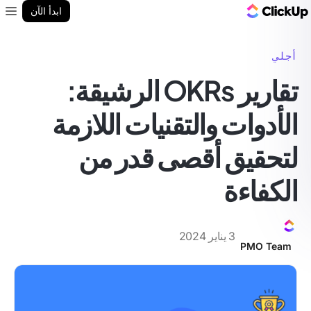
مدونة ClickUp
ابدأ الآن
enu
أجلي
تقارير OKRs الرشيقة:
الأدوات والتقنيات اللازمة
لتحقيق أقصى قدر من
الكفاءة
3 يناير 2024
PMO Team