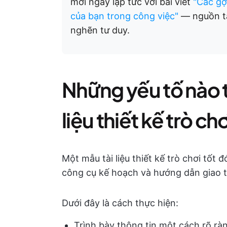
mới ngay lập tức với bài viết
"Các gợi
của bạn trong công việc"
— nguồn tài
nghẽn tư duy.
Những yếu tố nào 
liệu thiết kế trò ch
Một mẫu tài liệu thiết kế trò chơi tốt 
công cụ kế hoạch và hướng dẫn giao 
Dưới đây là cách thực hiện:
Trình bày thông tin một cách rõ rà