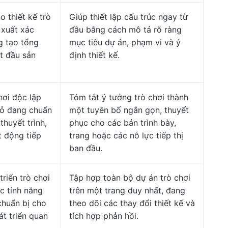
o thiết kế trò
Giúp thiết lập cấu trúc ngay từ
 xuất xác
đầu bằng cách mô tả rõ ràng
g tạo tổng
mục tiêu dự án, phạm vi và ý
ắt đầu sản
định thiết kế.
hơi độc lập
Tóm tắt ý tưởng trò chơi thành
ỏ đang chuẩn
một tuyên bố ngắn gọn, thuyết
thuyết trình,
phục cho các bản trình bày,
 động tiếp
trang hoặc các nỗ lực tiếp thị
ban đầu.
riển trò chơi
Tập hợp toàn bộ dự án trò chơi
c tính năng
trên một trang duy nhất, đang
chuẩn bị cho
theo dõi các thay đổi thiết kế và
t triển quan
tích hợp phản hồi.