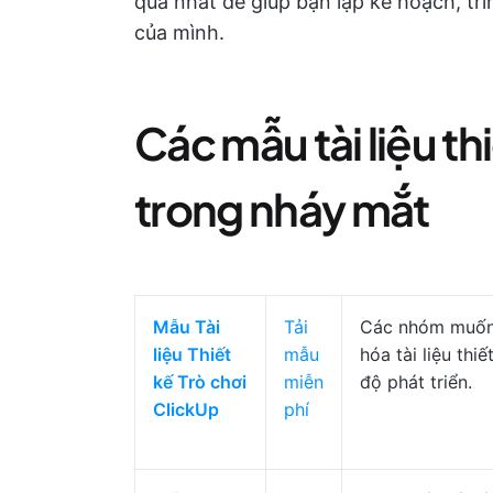
quả nhất để giúp bạn lập kế hoạch, trì
của mình.
Các mẫu tài liệu thi
trong nháy mắt
Mẫu Tài
Tải
Các nhóm muốn
liệu Thiết
mẫu
hóa tài liệu thiế
kế Trò chơi
miễn
độ phát triển.
ClickUp
phí