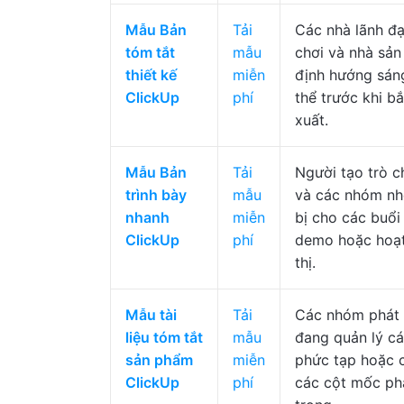
Mẫu Bản
Tải
Các nhà lãnh đạ
tóm tắt
mẫu
chơi và nhà sản
thiết kế
miễn
định hướng sán
ClickUp
phí
thể trước khi b
xuất.
Mẫu Bản
Tải
Người tạo trò c
trình bày
mẫu
và các nhóm nh
nhanh
miễn
bị cho các buổi 
ClickUp
phí
demo hoặc hoạt
thị.
Mẫu tài
Tải
Các nhóm phát t
liệu tóm tắt
mẫu
đang quản lý cá
sản phẩm
miễn
phức tạp hoặc 
ClickUp
phí
các cột mốc phá