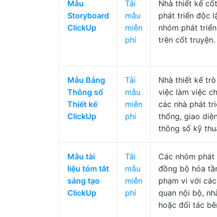
Mẫu
Tải
Nhà thiết kế cốt
Storyboard
mẫu
phát triển độc 
ClickUp
miễn
nhóm phát triển
phí
trên cốt truyện.
Mẫu Bảng
Tải
Nhà thiết kế tr
Thông số
mẫu
việc làm việc c
Thiết kế
miễn
các nhà phát tr
ClickUp
phí
thống, giao diệ
thông số kỹ thu
Mẫu tài
Tải
Các nhóm phát t
liệu tóm tắt
mẫu
đồng bộ hóa tầ
sáng tạo
miễn
phạm vi với các
ClickUp
phí
quan nội bộ, nh
hoặc đối tác bê