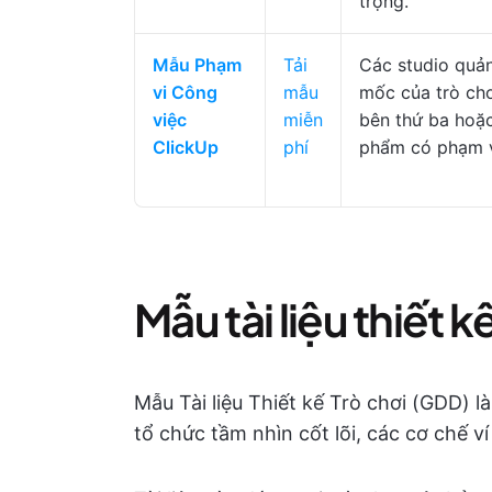
trọng.
Mẫu Phạm
Tải
Các studio quản
vi Công
mẫu
mốc của trò chơ
việc
miễn
bên thứ ba hoặ
ClickUp
phí
phẩm có phạm v
Mẫu tài liệu thiết kế
Mẫu Tài liệu Thiết kế Trò chơi (GDD) 
tổ chức tầm nhìn cốt lõi, các cơ chế ví 