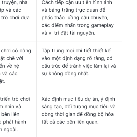
 truyện, nhà
Cách tiếp cận ưu tiên hình ảnh
lập và các
và bảng trắng trực quan để
 trò chơi dựa
phác thảo luồng câu chuyện,
các điểm nhấn trong gameplay
và vị trí đặt tài nguyên.
ò chơi có công
Tập trung mọi chi tiết thiết kế
hặt chẽ với
vào một định dạng rõ ràng, có
iển về hệ
cấu trúc để tránh việc làm lại và
n và các
sự không đồng nhất.
ật.
riển trò chơi
Xác định mục tiêu dự án, ý định
m nhìn và
sáng tạo, đối tượng mục tiêu và
 bên liên
dòng thời gian để đồng bộ hóa
à phát hành
tất cả các bên liên quan.
n ngoài.