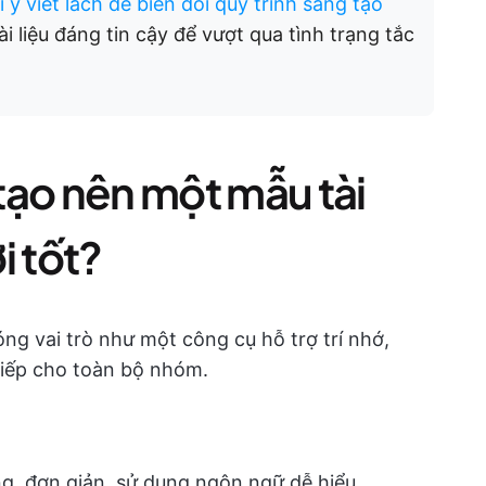
 ý viết lách để biến đổi quy trình sáng tạo
 liệu đáng tin cậy để vượt qua tình trạng tắc
tạo nên một mẫu tài
ơi tốt?
đóng vai trò như một công cụ hỗ trợ trí nhớ,
tiếp cho toàn bộ nhóm.
ng, đơn giản, sử dụng ngôn ngữ dễ hiểu