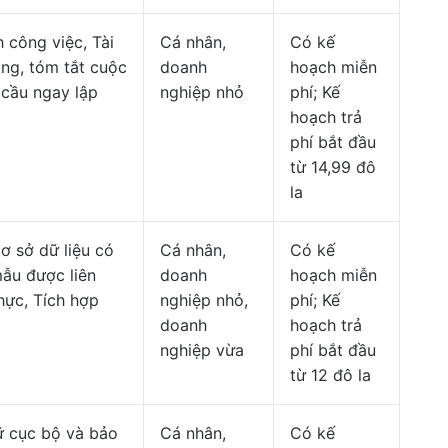
 công việc, Tài
Cá nhân,
Có kế
ắng, tóm tắt cuộc
doanh
hoạch miễn
 cầu ngay lập
nghiệp nhỏ
phí; Kế
hoạch trả
phí bắt đầu
từ 14,99 đô
la
ơ sở dữ liệu có
Cá nhân,
Có kế
mẫu được liên
doanh
hoạch miễn
thực, Tích hợp
nghiệp nhỏ,
phí; Kế
doanh
hoạch trả
nghiệp vừa
phí bắt đầu
từ 12 đô la
ữ cục bộ và bảo
Cá nhân,
Có kế