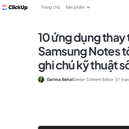
ClickUp Blog
Trang chủ
Sản phẩm
10 ứng dụng thay 
Samsung Notes tố
ghi chú kỹ thuật s
Garima Behal
Senior Content Editor
17 thá