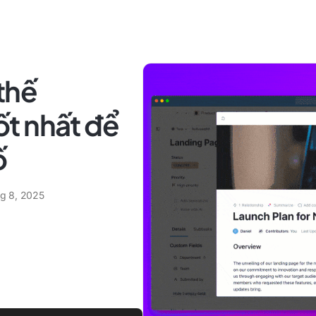
thế
t nhất để
ố
ng 8, 2025