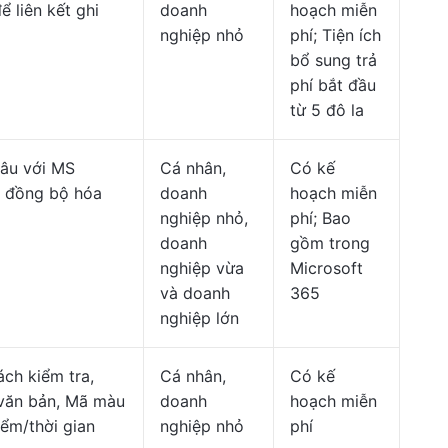
ể liên kết ghi
doanh
hoạch miễn
nghiệp nhỏ
phí; Tiện ích
bổ sung trả
phí bắt đầu
từ 5 đô la
sâu với MS
Cá nhân,
Có kế
, đồng bộ hóa
doanh
hoạch miễn
nghiệp nhỏ,
phí; Bao
doanh
gồm trong
nghiệp vừa
Microsoft
và doanh
365
nghiệp lớn
ch kiểm tra,
Cá nhân,
Có kế
 văn bản, Mã màu
doanh
hoạch miễn
iểm/thời gian
nghiệp nhỏ
phí