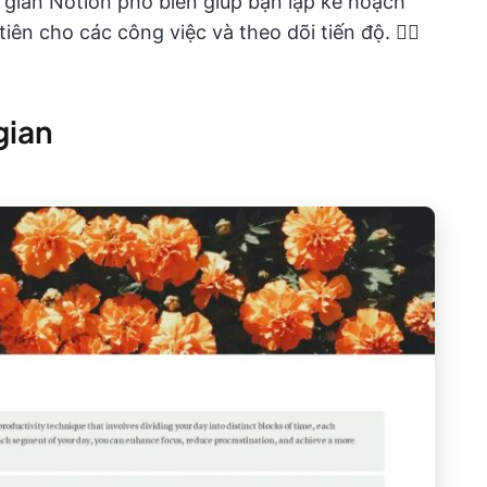
 gian Notion phổ biến giúp bạn lập kế hoạch
iên cho các công việc và theo dõi tiến độ. 👇🏼
gian