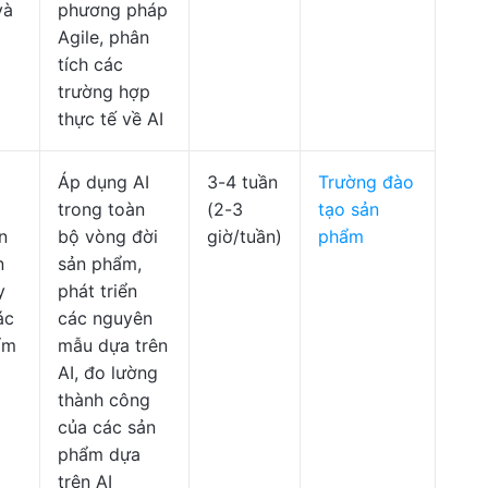
và
phương pháp
Agile, phân
tích các
trường hợp
thực tế về AI
Áp dụng AI
3-4 tuần
Trường đào
trong toàn
(2-3
tạo sản
n
bộ vòng đời
giờ/tuần)
phẩm
n
sản phẩm,
y
phát triển
ác
các nguyên
ẩm
mẫu dựa trên
AI, đo lường
thành công
của các sản
phẩm dựa
trên AI