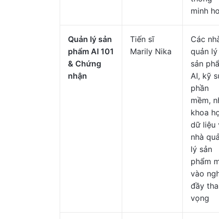
minh h
Quản lý sản
Tiến sĩ
Các nh
phẩm AI 101
Marily Nika
quản lý
& Chứng
sản ph
nhận
AI, kỹ s
phần
mềm, n
khoa h
dữ liệu
nhà qu
lý sản
phẩm m
vào ng
đầy th
vọng