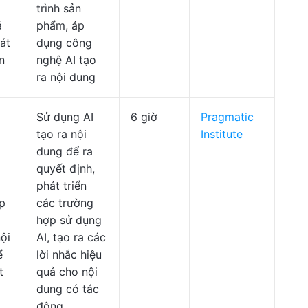
trình sản
á
phẩm, áp
hát
dụng công
n
nghệ AI tạo
ra nội dung
Sử dụng AI
6 giờ
Pragmatic
tạo ra nội
Institute
dung để ra
quyết định,
phát triển
p
các trường
hợp sử dụng
nội
AI, tạo ra các
ể
lời nhắc hiệu
t
quả cho nội
dung có tác
động