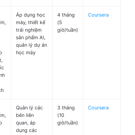
Áp dụng học
4 tháng
Coursera
ẩm,
máy, thiết kế
(5
trải nghiệm
giờ/tuần)
n
sản phẩm AI,
quản lý dự án
o
học máy
t,
ốc
nh
ch
Quản lý các
3 tháng
Coursera
ẩm,
bên liên
(10
o
quan, áp
giờ/tuần)
dụng các