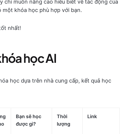
y chỉ muốn nâng cao hiểu biết về tác động của
có một khóa học phù hợp với bạn.
ốt nhất!
khóa học AI
hóa học dựa trên nhà cung cấp, kết quả học
ợng
Bạn sẽ học
Thời
Link
ho
được gì?
lượng