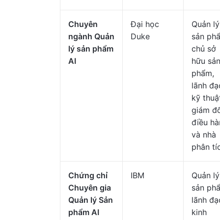
Chuyên
Đại học
Quản lý
ngành Quản
Duke
sản ph
lý sản phẩm
chủ sở
AI
hữu sả
phẩm,
lãnh đạ
kỹ thuậ
giám đ
điều hà
và nhà
phân tí
Chứng chỉ
IBM
Quản lý
Chuyên gia
sản ph
Quản lý Sản
lãnh đạ
phẩm AI
kinh