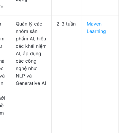
ơn
à
Quản lý các
2-3 tuần
Maven
nhóm sản
Learning
ẩm
phẩm AI, hiểu
ư
các khái niệm
AI, áp dụng
hà
các công
ọc
nghệ như
 và
NLP và
ản
Generative AI
ới
hề
am