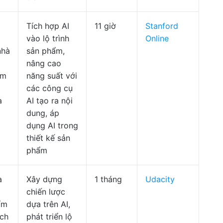
Tích hợp AI
11 giờ
Stanford
vào lộ trình
Online
nhà
sản phẩm,
nâng cao
âm
năng suất với
các công cụ
a
AI tạo ra nội
dung, áp
dụng AI trong
thiết kế sản
phẩm
à
Xây dựng
1 tháng
Udacity
chiến lược
ẩm
dựa trên AI,
ích
phát triển lộ