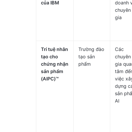
của IBM
doanh 
chuyên
gia
Trí tuệ nhân
Trường đào
Các
tạo cho
tạo sản
chuyên
chứng nhận
phẩm
gia qua
sản phẩm
tâm đế
(AIPC)™
việc xâ
dựng c
sản ph
AI