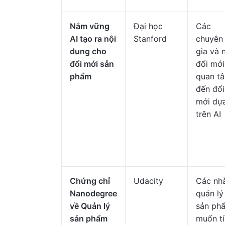
Nắm vững
Đại học
Các
AI tạo ra nội
Stanford
chuyên
dung cho
gia và 
đổi mới sản
đổi mới
phẩm
quan t
đến đổi
mới dự
trên AI
Chứng chỉ
Udacity
Các nh
Nanodegree
quản lý
về Quản lý
sản ph
sản phẩm
muốn t