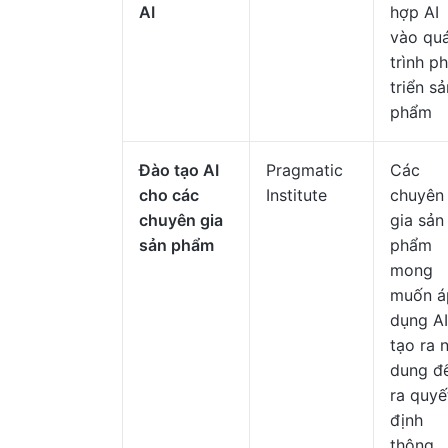
AI
hợp AI
vào qu
trình p
triển sả
phẩm
Đào tạo AI
Pragmatic
Các
cho các
Institute
chuyên
chuyên gia
gia sản
sản phẩm
phẩm
mong
muốn á
dụng AI
tạo ra 
dung đ
ra quyế
định
thông