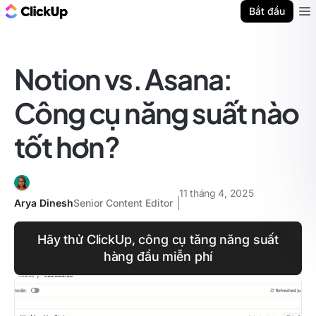
ClickUp Blog
Bắt đầu
Ope
Notion vs. Asana:
Công cụ năng suất nào
tốt hơn?
11 tháng 4, 2025
Arya Dinesh
Senior Content Editor
Hãy thử ClickUp, công cụ tăng năng suất
hàng đầu miễn phí