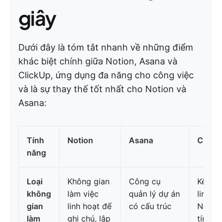
giây
Dưới đây là tóm tắt nhanh về những điểm
khác biệt chính giữa Notion, Asana và
ClickUp, ứng dụng đa năng cho công việc
và là sự thay thế tốt nhất cho Notion và
Asana:
Tính
Notion
Asana
Click
năng
Loại
Không gian
Công cụ
Kết hợ
không
làm việc
quản lý dự án
linh h
gian
linh hoạt để
có cấu trúc
Notion
làm
ghi chú, lập
tính n