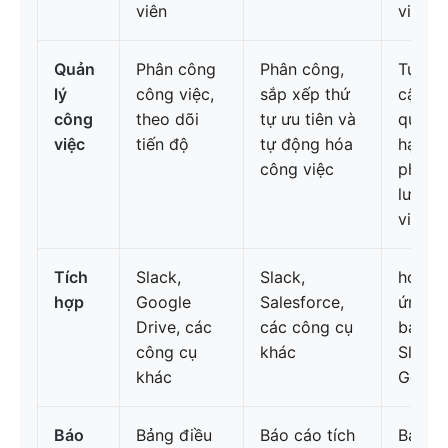
viên
việc
Quản
Phân công
Phân công,
Tự độ
lý
công việc,
sắp xếp thứ
cập nh
công
theo dõi
tự ưu tiên và
quản l
việc
tiến độ
tự động hóa
hạn, p
công việc
phối lạ
lượng
việc
Tích
Slack,
Slack,
hơn 1.
hợp
Google
Salesforce,
ứng d
Drive, các
các công cụ
bao g
công cụ
khác
Slack 
khác
Google
Báo
Bảng điều
Báo cáo tích
Bảng 