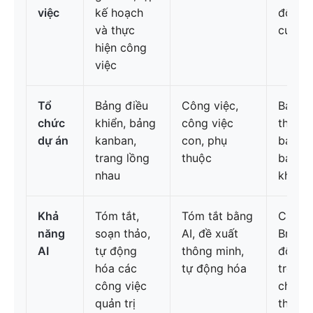
việc
kế hoạch
động 
và thực
của A
hiện công
việc
Tổ
Bảng điều
Công việc,
Bảng,
chức
khiển, bảng
công việc
thời gi
dự án
kanban,
con, phụ
bảng t
trang lồng
thuộc
bảng 
nhau
khiển
Khả
Tóm tắt,
Tóm tắt bằng
Click
năng
soạn thảo,
AI, đề xuất
Brain 
AI
tự động
thông minh,
đổi cá
hóa các
tự động hóa
trò
công việc
chuyện
quản trị
thành