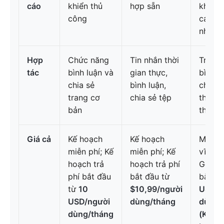
cáo
khiển thủ
hợp sẵn
khiển 
công
cao, b
nhanh
Hợp
Chức năng
Tin nhắn thời
Trò ch
tác
bình luận và
gian thực,
bình l
chia sẻ
bình luận,
chỉnh 
trang cơ
chia sẻ tệp
thời g
bản
thực
Giá cả
Kế hoạch
Kế hoạch
Miễn p
miễn phí; Kế
miễn phí; Kế
vĩnh v
hoạch trả
hoạch trả phí
Gói tr
phí bắt đầu
bắt đầu từ
bắt đ
từ
10
$10,99/người
USD/n
USD/người
dùng/tháng
dùng/
dùng/tháng
(Không