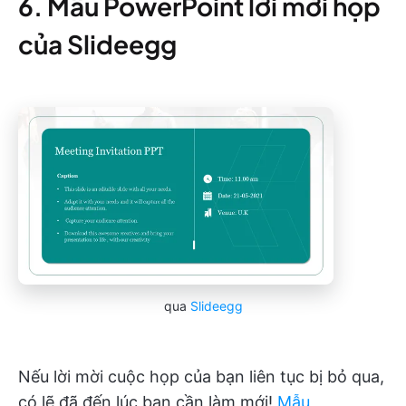
6. Mẫu PowerPoint lời mời họp
của Slideegg
qua
Slideegg
Nếu lời mời cuộc họp của bạn liên tục bị bỏ qua,
có lẽ đã đến lúc bạn cần làm mới!
Mẫu