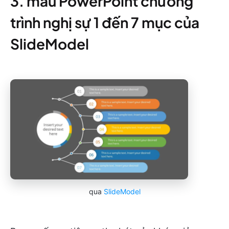
3. mẫu PowerPoint chương
trình nghị sự 1 đến 7 mục của
SlideModel
qua
SlideModel