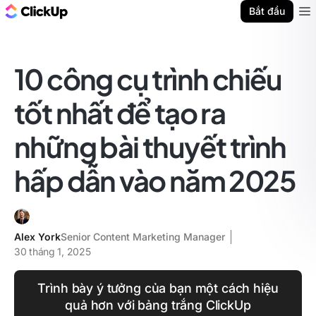
ClickUp Blog
Bắt đầu
Ope
10 công cụ trình chiếu
tốt nhất để tạo ra
những bài thuyết trình
hấp dẫn vào năm 2025
Alex York
Senior Content Marketing Manager
30 tháng 1, 2025
Trình bày ý tưởng của bạn một cách hiệu
quả hơn với bảng trắng ClickUp