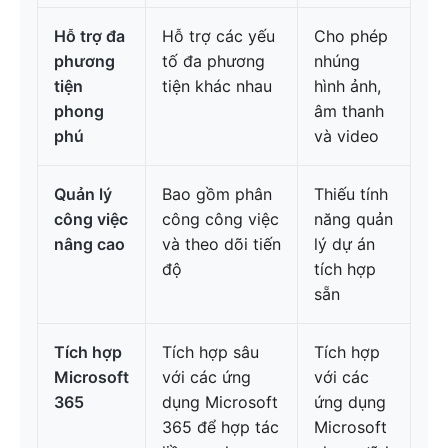
Hỗ trợ đa
Hỗ trợ các yếu
Cho phép
phương
tố đa phương
nhúng
tiện
tiện khác nhau
hình ảnh,
phong
âm thanh
phú
và video
Quản lý
Bao gồm phân
Thiếu tính
công việc
công công việc
năng quản
nâng cao
và theo dõi tiến
lý dự án
độ
tích hợp
sẵn
Tích hợp
Tích hợp sâu
Tích hợp
Microsoft
với các ứng
với các
365
dụng Microsoft
ứng dụng
365 để hợp tác
Microsoft