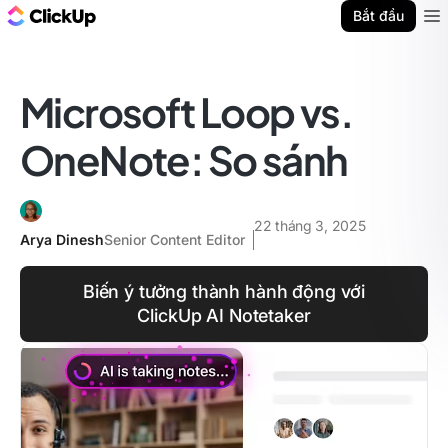
ClickUp Blog
Bắt đầu
Ope
Microsoft Loop vs.
OneNote: So sánh
22 tháng 3, 2025
Arya Dinesh
Senior Content Editor
Biến ý tưởng thành hành động với
ClickUp AI Notetaker