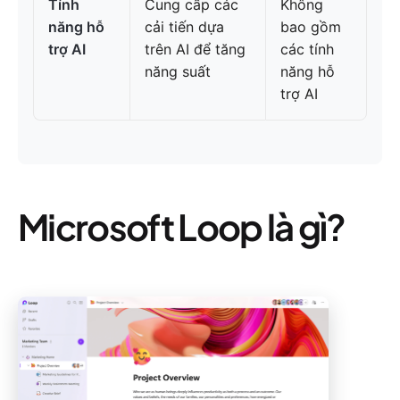
Tính
Cung cấp các
Không
năng hỗ
cải tiến dựa
bao gồm
trợ AI
trên AI để tăng
các tính
năng suất
năng hỗ
trợ AI
Microsoft Loop là gì?