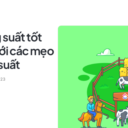
 suất tốt
với các mẹo
suất
023