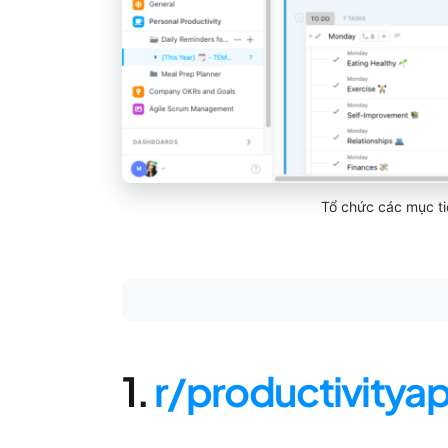
Tổ chức các mục ti
1.
r/productivitya