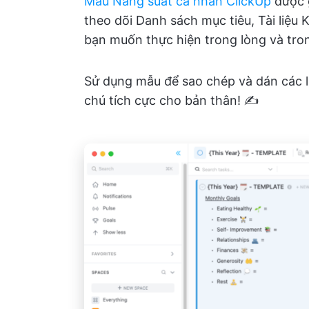
Mẫu Năng suất cá nhân ClickUp
được g
theo dõi Danh sách mục tiêu, Tài liệu 
bạn muốn thực hiện trong lòng và tro
Sử dụng mẫu để sao chép và dán các liê
chú tích cực cho bản thân! ✍️