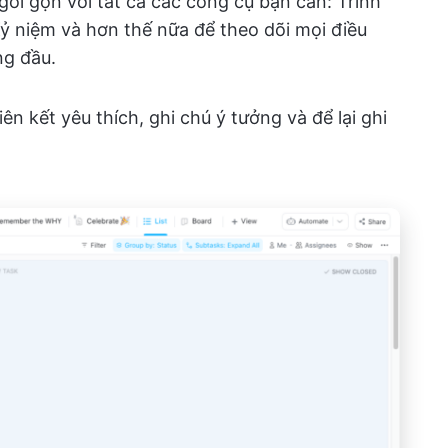
ói gọn với tất cả các công cụ bạn cần: Trình
Kỷ niệm và hơn thế nữa để theo dõi mọi điều
ng đầu.
n kết yêu thích, ghi chú ý tưởng và để lại ghi