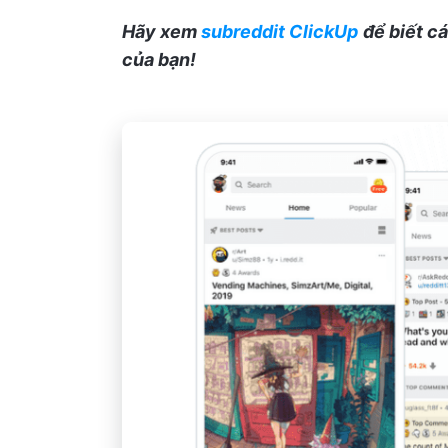
Hãy xem
subreddit ClickUp
để biết c
của bạn!