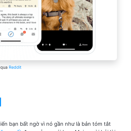
qua
Reddit
d
khiến bạn bất ngờ vì nó gần như là bản tóm tắt