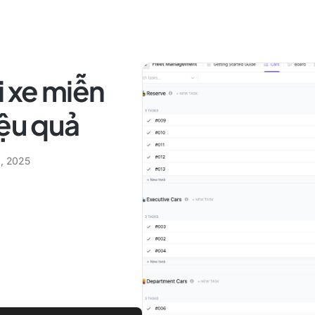
i xe miễn
iệu quả
2, 2025