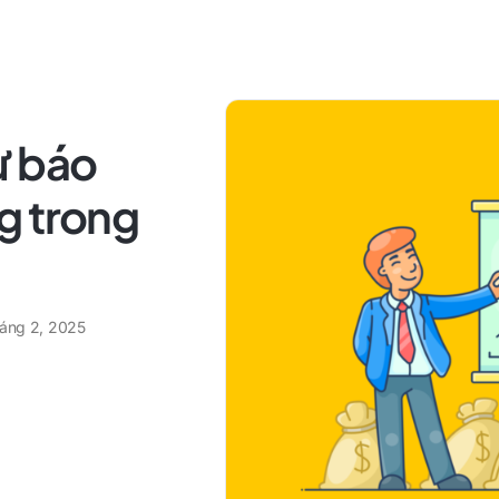
ự báo
g trong
háng 2, 2025