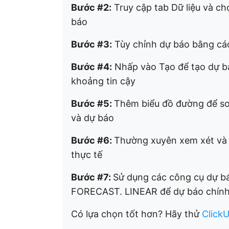
Bước #2:
Truy cập tab Dữ liệu và c
báo
Bước #3:
Tùy chỉnh dự báo bằng các
Bước #4:
Nhấp vào Tạo để tạo dự bá
khoảng tin cậy
Bước #5:
Thêm biểu đồ đường để so
và dự báo
Bước #6:
Thường xuyên xem xét và 
thực tế
Bước #7:
Sử dụng các công cụ dự 
FORECAST. LINEAR để dự báo chính x
Có lựa chọn tốt hơn? Hãy thử
Click