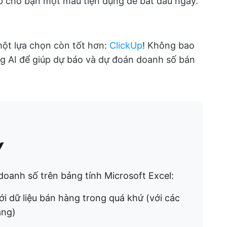
p cho bạn một mẫu tiện dụng để bắt đầu ngay.
một lựa chọn còn tốt hơn:
ClickUp
! Không bao
ng AI để giúp dự báo và dự đoán doanh số bán
y
doanh số trên bảng tính Microsoft Excel:
ới dữ liệu bán hàng trong quá khứ (với các
àng)