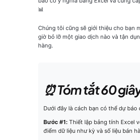
báo có ý nghĩa bằng Excel và cung cấ
📊
Chúng tôi cũng sẽ giới thiệu cho bạn 
giờ bỏ lỡ một giao dịch nào và tận dụ
hàng.
⏰ Tóm tắt 60 giâ
Dưới đây là cách bạn có thể dự báo 
Bước #1:
Thiết lập bảng tính Excel v
điểm dữ liệu như kỳ và số liệu bán h