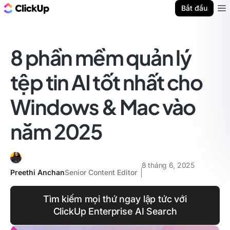
ClickUp Blog
Bắt đầu
Ope
8 phần mềm quản lý
tệp tin AI tốt nhất cho
Windows & Mac vào
năm 2025
8 tháng 6, 2025
Preethi Anchan
Senior Content Editor
Tìm kiếm mọi thứ ngay lập tức với
ClickUp Enterprise AI Search