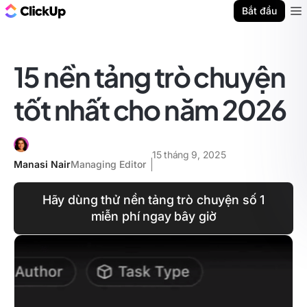
ClickUp Blog
Bắt đầu
Ope
15 nền tảng trò chuyện
tốt nhất cho năm 2026
15 tháng 9, 2025
Manasi Nair
Managing Editor
Hãy dùng thử nền tảng trò chuyện số 1
miễn phí ngay bây giờ