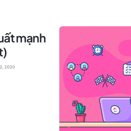
suất mạnh
t)
12, 2020