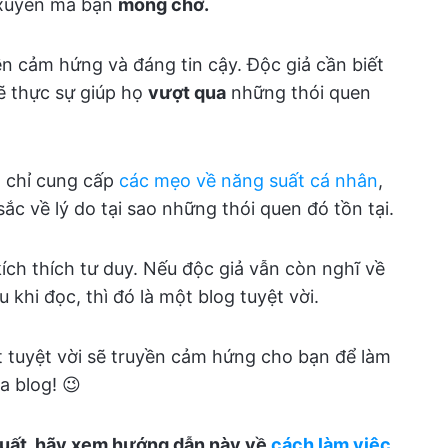
 xuyên mà bạn
mong chờ.
ền cảm hứng và đáng tin cậy. Độc giả cần biết
ẽ thực sự giúp họ
vượt qua
những thói quen
g chỉ cung cấp
các mẹo về năng suất cá nhân
,
c về lý do tại sao những thói quen đó tồn tại.
ích thích tư duy. Nếu độc giả vẫn còn nghĩ về
 khi đọc, thì đó là một blog tuyệt vời.
t tuyệt vời sẽ truyền cảm hứng cho bạn để làm
a blog! 😉
suất, hãy xem hướng dẫn này về
cách làm việc