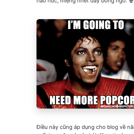
háo hức, miệng nhét đầy bỏng ngô. 🍿
Điều này cũng áp dụng cho blog về nă