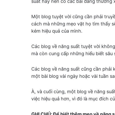
suất hay nên có các bài đăng thường
Một blog tuyệt vời cũng cần phải truy
cách mà những mẹo vặt họ tìm thấy s
kém hiệu quả của mình.
Các blog về năng suất tuyệt vời khôn
mà còn cung cấp những hiểu biết sâu sắ
Các blog về năng suất cũng cần phải k
một bài blog vài ngày hoặc vài tuần sau
À, và cuối cùng, một blog về năng suấ
việc hiệu quả hơn, vì đó là mục đích củ
GHI CHÚ: Để biết thêm mẹo về năng 