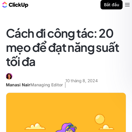
ClickUp Blog
Bắt đầu
Ope
Cách đi công tác: 20
mẹo để đạt năng suất
tối đa
10 tháng 8, 2024
Manasi Nair
Managing Editor