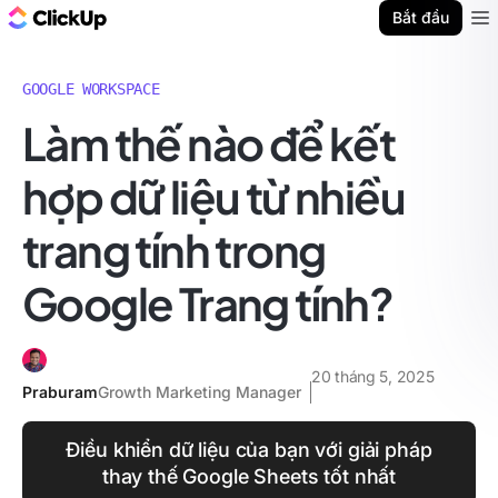
ClickUp Blog
Bắt đầu
Ope
GOOGLE WORKSPACE
Làm thế nào để kết
hợp dữ liệu từ nhiều
trang tính trong
Google Trang tính?
20 tháng 5, 2025
Praburam
Growth Marketing Manager
Điều khiển dữ liệu của bạn với giải pháp
thay thế Google Sheets tốt nhất