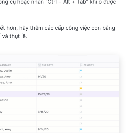
ông cụ hoặc nhấn "Ctrl + Alt + Tab" khi ô được
tiết hơn, hãy thêm các cấp công việc con bằng
và thụt lề.