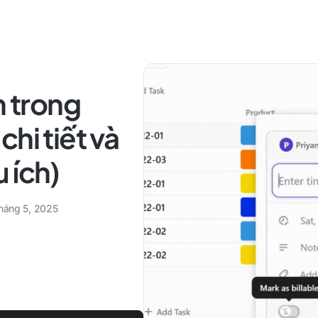
n trong
hi tiết và
 ích)
tháng 5, 2025