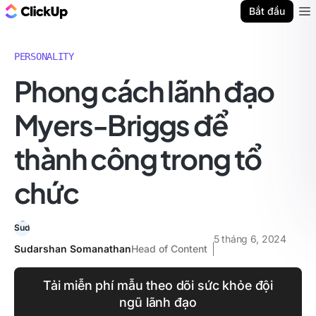
ClickUp Blog
Bắt đầu
Ope
PERSONALITY
Phong cách lãnh đạo
Myers-Briggs để
thành công trong tổ
chức
5 tháng 6, 2024
Sudarshan Somanathan
Head of Content
Tải miễn phí mẫu theo dõi sức khỏe đội
ngũ lãnh đạo