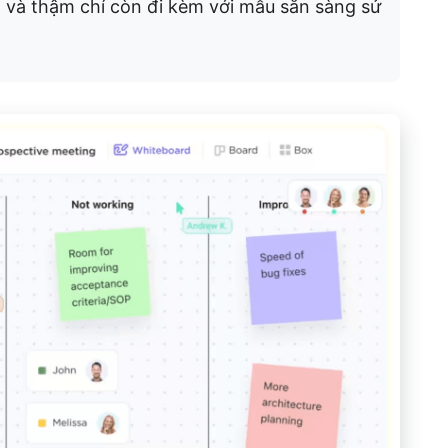
n) và thậm chí còn đi kèm với mẫu sẵn sàng sử