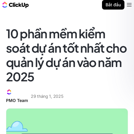
ClickUp Blog
Bắt đầu
Ope
10 phần mềm kiểm
soát dự án tốt nhất cho
quản lý dự án vào năm
2025
29 tháng 1, 2025
PMO Team