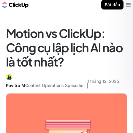
ClickUp Blog
Bắt đầu
Ope
Motion vs ClickUp:
Công cụ lập lịch AI nào
là tốt nhất?
1 tháng 12, 2025
Pavitra M
Content Operations Specialist