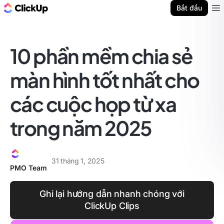
ClickUp Blog
Bắt đầu
Ope
10 phần mềm chia sẻ
màn hình tốt nhất cho
các cuộc họp từ xa
trong năm 2025
31 tháng 1, 2025
PMO Team
Ghi lại hướng dẫn nhanh chóng với
ClickUp Clips