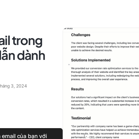
il trong
dẫn dành
tháng 3, 2024
a email của bạn với