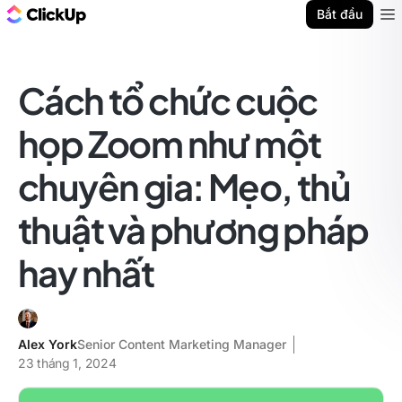
ClickUp Blog
Bắt đầu
Ope
Cách tổ chức cuộc
họp Zoom như một
chuyên gia: Mẹo, thủ
thuật và phương pháp
hay nhất
Alex York
Senior Content Marketing Manager
23 tháng 1, 2024