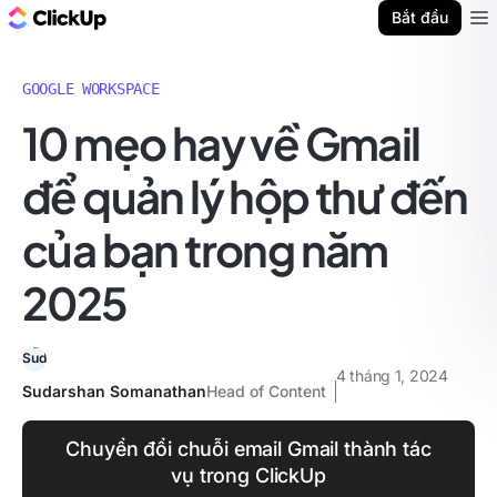
ClickUp Blog
Bắt đầu
Ope
GOOGLE WORKSPACE
10 mẹo hay về Gmail
để quản lý hộp thư đến
của bạn trong năm
2025
4 tháng 1, 2024
Sudarshan Somanathan
Head of Content
Chuyển đổi chuỗi email Gmail thành tác
vụ trong ClickUp