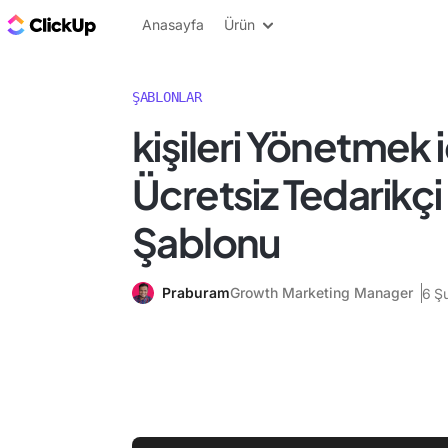
ClickUp Blog
Anasayfa
Ürün
ŞABLONLAR
kişileri Yönetmek i
Ücretsiz Tedarikçi 
Şablonu
Praburam
Growth Marketing Manager
6 Ş