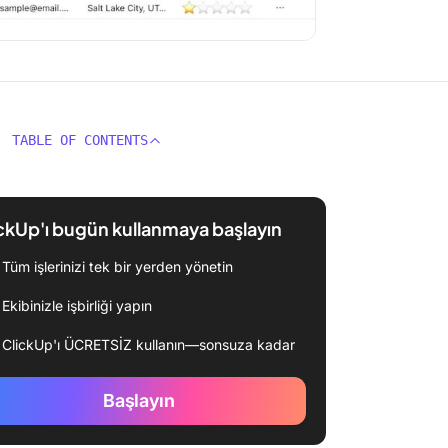
TABLE OF CONTENTS
ckUp'ı bugün kullanmaya başlayın
Tüm işlerinizi tek bir yerden yönetin
Ekibinizle işbirliği yapın
ClickUp'ı ÜCRETSİZ kullanın—sonsuza kadar
Başlayın