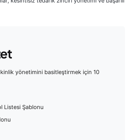
, kesintisiz tedarik zinciri yönetimi ve başarılı
zet
tkinlik yönetimini basitleştirmek için 10
l Listesi Şablonu
lonu